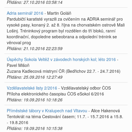
Přidáno: 27.10.2016 03:58:14
Adria seminář 2016
- Martin Goláň
Pardubičtí karatisté vyrazili za cvičením na ADRIA seminář pro
vysoké pasy, konaný 2. až 8. října na chorvatském ostrově Mali
Lošinj. Tréninkový program byl rozdělen do tří bloků, ranní
koordinační, dopoledne sebeobrana a odpolední trénink se
věnoval prog
Přidáno: 21.10.2016 22:23:59
Úspěchy Sokola Veltěž v závodech horských kol; léto 2016
-
Pavel Mišoň
Zuzana Kadlecová mistryní ČR (Bedřichov 22.7. - 24.7.2016)
Přidáno: 25.09.2016 12:27:49
Vzdělavatelské listy 2/2016
- Vzdělavatelský odbor ČOS
Příloha elektronického časopisu ČOS eSokol 6/2016
Přidáno: 19.09.2016 10:18:26
Příměstské tábory v Kralupech nad Vltavou
- Alice Hakenová
Tentokrát na téma Cestování časem; 11.7. - 15.7.2016 a 15.8.
- 19.8.2016
Přidáno: 19.09.2016 10:15:38