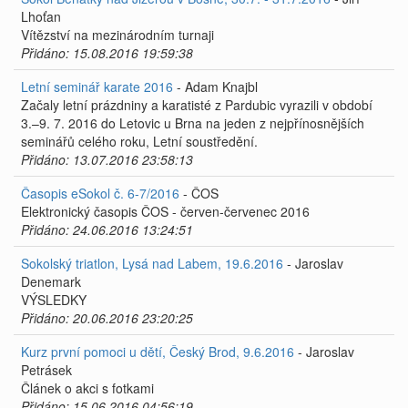
Lhoťan
Vítězství na mezinárodním turnaji
Přidáno: 15.08.2016 19:59:38
Letní seminář karate 2016
- Adam Knajbl
Začaly letní prázdniny a karatisté z Pardubic vyrazili v období
3.–9. 7. 2016 do Letovic u Brna na jeden z nejpřínosnějších
seminářů celého roku, Letní soustředění.
Přidáno: 13.07.2016 23:58:13
Časopis eSokol č. 6-7/2016
- ČOS
Elektronický časopis ČOS - červen-červenec 2016
Přidáno: 24.06.2016 13:24:51
Sokolský triatlon, Lysá nad Labem, 19.6.2016
- Jaroslav
Denemark
VÝSLEDKY
Přidáno: 20.06.2016 23:20:25
Kurz první pomoci u dětí, Český Brod, 9.6.2016
- Jaroslav
Petrásek
Článek o akci s fotkami
Přidáno: 15.06.2016 04:56:19