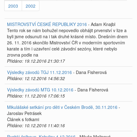
2003
2002
MISTROVSTVÍ ČESKÉ REPUBLIKY 2016
- Adam Knajbl
Tento rok se nám bohužel nepovedlo obhájit prvenství v lize a
byli jsme odsunuti na i tak druhé krásné místo. Dnešním dnem
26. 11. 2016 skončilo Mistrovství ČR v moderním sportovním
karate a tím i uzavření celé závodní sezóny, které nebylo
zrovna podle na
Přidáno: 19.12.2016 21:30:17
Výsledky závodů TGJ 11.12.2016
- Dana Fisherová
Přidáno: 12.12.2016 14:56:32
Výsledky závodů MTG 10.12.2016
- Dana Fisherová
Přidáno: 11.12.2016 17:06:15
Mikulášské setkání pro děti v Českém Brodě, 30.11.2016
-
Jaroslav Petrásek
Článek s fotkami
Přidáno: 10.12.2016 11:40:16
Rychlý šplhoun, Kobylisy 4.12.2016
- Miluše Malinová