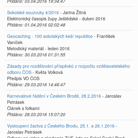
Přidáno: 03.04.2016 19:34:47
Sokolské souzvuky 4/2016
- Jarina Žitná
Elektronický časopis župy Ještědské - duben 2016
Přidáno: 01.04.2016 02:02:48
Geocaching - 100 sokolských keší republice
- František
Vaníček
Metodický materiál - leden 2016
Přidáno: 30.03.2016 01:31:55
Zásady pro rozdělování příspěvků z rozpočtu vzdělavatelského
odboru ČOS
- Květa Volková
Předpis VO ČOS
Přidáno: 29.03.2016 14:46:47
Karnevalové řádění v Českém Brodě, 28.2.2016
- Jaroslav
Petrásek
Článek s fotkami
Přidáno: 28.03.2016 15:07:20
Vystoupení žactva z Českého Brodu, 25.1. a 26.1.2016
-
Jaroslav Petrásek