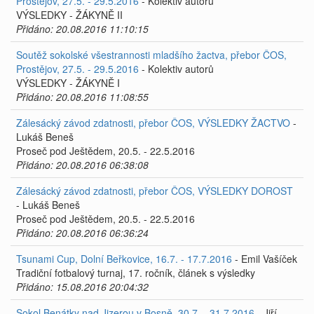
Prostějov, 27.5. - 29.5.2016
- Kolektiv autorů
VÝSLEDKY - ŽÁKYNĚ II
Přidáno: 20.08.2016 11:10:15
Soutěž sokolské všestrannosti mladšího žactva, přebor ČOS,
Prostějov, 27.5. - 29.5.2016
- Kolektiv autorů
VÝSLEDKY - ŽÁKYNĚ I
Přidáno: 20.08.2016 11:08:55
Zálesácký závod zdatnosti, přebor ČOS, VÝSLEDKY ŽACTVO
-
Lukáš Beneš
Proseč pod Ještědem, 20.5. - 22.5.2016
Přidáno: 20.08.2016 06:38:08
Zálesácký závod zdatnosti, přebor ČOS, VÝSLEDKY DOROST
- Lukáš Beneš
Proseč pod Ještědem, 20.5. - 22.5.2016
Přidáno: 20.08.2016 06:36:24
Tsunami Cup, Dolní Beřkovice, 16.7. - 17.7.2016
- Emil Vašíček
Tradiční fotbalový turnaj, 17. ročník, článek s výsledky
Přidáno: 15.08.2016 20:04:32
Sokol Benátky nad Jizerou v Bosně, 30.7. - 31.7.2016
- Jiří