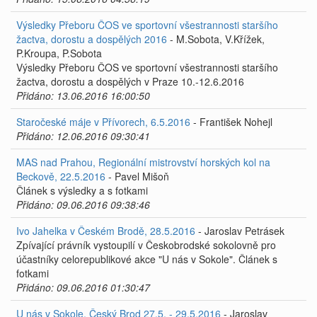
Výsledky Přeboru ČOS ve sportovní všestrannosti staršího
žactva, dorostu a dospělých 2016
- M.Sobota, V.Křížek,
P.Kroupa, P.Sobota
Výsledky Přeboru ČOS ve sportovní všestrannosti staršího
žactva, dorostu a dospělých v Praze 10.-12.6.2016
Přidáno: 13.06.2016 16:00:50
Staročeské máje v Přívorech, 6.5.2016
- František Nohejl
Přidáno: 12.06.2016 09:30:41
MAS nad Prahou, Regionální mistrovství horských kol na
Beckově, 22.5.2016
- Pavel Mišoň
Článek s výsledky a s fotkami
Přidáno: 09.06.2016 09:38:46
Ivo Jahelka v Českém Brodě, 28.5.2016
- Jaroslav Petrásek
Zpívající právník vystoupilí v Českobrodské sokolovně pro
účastníky celorepublikové akce "U nás v Sokole". Článek s
fotkami
Přidáno: 09.06.2016 01:30:47
U nás v Sokole, Český Brod 27.5. - 29.5.2016
- Jaroslav