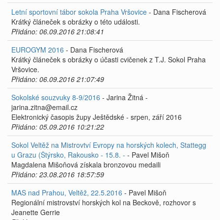
Letní sportovní tábor sokola Praha Vršovice
- Dana Fischerová
Krátký článeček s obrázky o této události.
Přidáno: 06.09.2016 21:08:41
EUROGYM 2016
- Dana Fischerová
Krátký článeček s obrázky o účasti cvičenek z T.J. Sokol Praha
Vršovice.
Přidáno: 06.09.2016 21:07:49
Sokolské souzvuky 8-9/2016
- Jarina Žitná -
jarina.zitna@email.cz
Elektronický časopis župy Ještědské - srpen, září 2016
Přidáno: 05.09.2016 10:21:22
Sokol Veltěž na Mistrovtví Evropy na horských kolech, Stattegg
u Grazu (Štýrsko, Rakousko - 15.8. -
- Pavel Mišoň
Magdalena Mišoňová získala bronzovou medaili
Přidáno: 23.08.2016 18:57:59
MAS nad Prahou, Veltěž, 22.5.2016
- Pavel Mišoň
Regionální mistrovství horských kol na Beckově, rozhovor s
Jeanette Gerrie