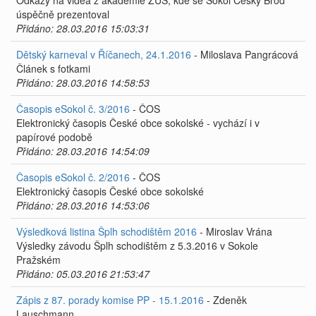
Odkazy na videa z akademie ZUŠ, kde se Sokol Český Brod
úspěčně prezentoval
Přidáno: 28.03.2016 15:03:31
Dětský karneval v Říčanech, 24.1.2016
- Miloslava Pangrácová
Článek s fotkami
Přidáno: 28.03.2016 14:58:53
Časopis eSokol č. 3/2016
- ČOS
Elektronický časopis České obce sokolské - vychází i v
papírové podobě
Přidáno: 28.03.2016 14:54:09
Časopis eSokol č. 2/2016
- ČOS
Elektronický časopis České obce sokolské
Přidáno: 28.03.2016 14:53:06
Výsledková listina Šplh schodištěm 2016
- Miroslav Vrána
Výsledky závodu Šplh schodištěm z 5.3.2016 v Sokole
Pražském
Přidáno: 05.03.2016 21:53:47
Zápis z 87. porady komise PP - 15.1.2016
- Zdeněk
Lauschmann