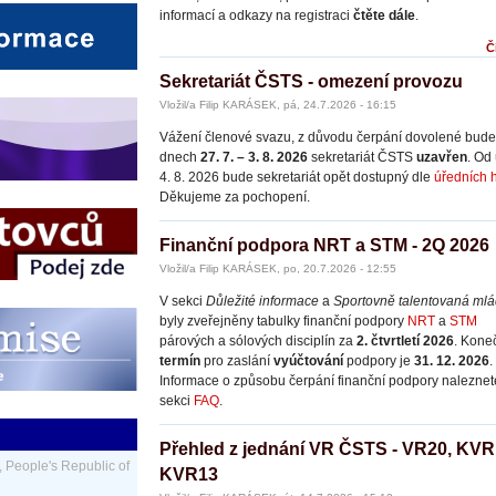
informací a odkazy na registraci
čtěte dále
.
Č
Sekretariát ČSTS - omezení provozu
Vložil/a Filip KARÁSEK, pá, 24.7.2026 - 16:15
Vážení členové svazu, z důvodu čerpání dovolené bude
dnech
27. 7. – 3. 8. 2026
sekretariát ČSTS
uzavřen
. Od 
4. 8. 2026 bude sekretariát opět dostupný dle
úředních 
Děkujeme za pochopení.
Finanční podpora NRT a STM - 2Q 2026
Vložil/a Filip KARÁSEK, po, 20.7.2026 - 12:55
V sekci
Důležité informace
a
Sportovně talentovaná
mlá
byly zveřejněny tabulky finanční podpory
NRT
a
STM
párových a sólových disciplín za
2. čtvrtletí 2026
. Kone
termín
pro zaslání
vyúčtování
podpory je
31. 12. 2026
.
Informace o způsobu čerpání finanční podpory naleznet
sekci
FAQ
.
Přehled z jednání VR ČSTS - VR20, KVR
 People's Republic of
KVR13