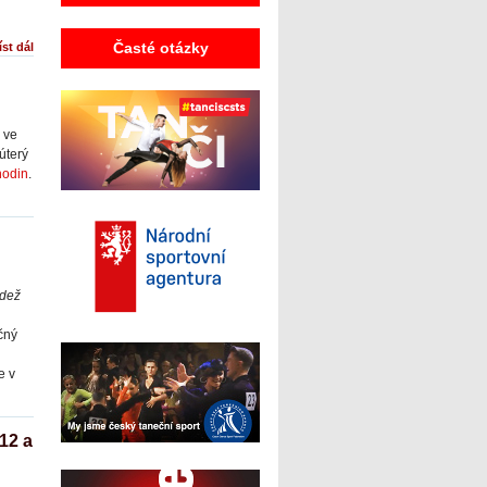
Časté otázky
íst dál
 ve
úterý
hodin
.
dež
čný
e v
12 a