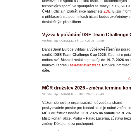
univerzitních sportů a Českou asociací akademických
technických sportů ve spolupráci se svazy ČSTS, SUT a
ČAMT. Oficiální
plakát
akce naleznete
ZDE
. Bližší info
o přihlašování a podmínkách účasti budou zveřejněny s
dostatečným předstihem.
Výzva k pořádání DSE Team Challenge
Vložil/a Filip KARÁSEK, pá, 10.7.2026 - 08:06
DanceSport Europe vyhlásila
výběrové řízení
na pořad
soutěží
DSE Team Challenge Cup 2026
. Zájemci o poř
mohou své
žádosti
zaslat nejpozději
do 19. 7. 2026
na 
mailovou adresu
sekretariat@csts.cz
. Pro více informac
dále
.
Č
MČR družstev 2026 - změna termínu kon
Vložil/a Filip KARÁSEK, út, 30.6.2026 - 22:43
Vážení členové, z organizačních důvodů na straně
poskytovatele prostor pro konání akce je nutné změnit t
MČR družstev z neděle 13. 9. 2026
na sobotu 12. 9. 20
Místo konání akce, Praha – Palác Lucerna, zůstává bez
změny. Děkujeme za pochopení.