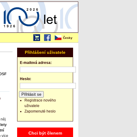
Česky
Přihlášení uživatele
E-mailová adresa
:
DSF
Heslo
:
e
Registrace nového
uživatele
Zapomenuté heslo
 něj
lety
tní
Chci být členem
 více