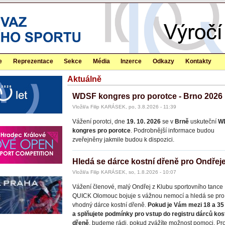
e
Reprezentace
Sekce
Média
Inzerce
Odkazy
Kontakty
Aktuálně
WDSF kongres pro porotce - Brno 2026
Vložil/a Filip KARÁSEK, po, 3.8.2026 - 11:39
Vážení porotci, dne
19. 10. 2026
se v
Brně
uskuteční
W
kongres pro porotce
. Podrobnější informace budou
zveřejněny jakmile budou k dispozici.
Hledá se dárce kostní dřeně pro Ondřej
Vložil/a Filip KARÁSEK, so, 1.8.2026 - 10:07
Vážení členové, malý Ondřej z Klubu sportovního tance
QUICK Olomouc bojuje s vážnou nemocí a hledá se pro
vhodný dárce kostní dřeně.
Pokud je Vám mezi 18 a 35 
a splňujete podmínky pro vstup do registru dárců kos
dřeně
, budeme rádi, pokud zvážíte možnost pomoci. Pro