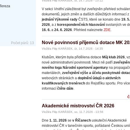
Vložil/a Filip KARÁSEK, út, 14.7.2026 - 15:12
 Tereza
V sekci
Vnitřní záležitosti
byl zveřejněn přehled schvále
dokumentů, jejich změn a dalších důležitých informací z
jednání Výkonné rady
ČSTS, které se konalo dne
19. 5.
2026
, a z
korespondenčních hlasování
svolaných ve d
16. 6.
a
24. 6. 2026
. Přehled naleznete
ZDE
.
Nové povinnosti příjemců dotace MK 20
Počet párů: 13
Vložil/a Filip KARÁSEK, út, 14.7.2026 - 14:35
Klubům, kterým byla přidělena dotace
Můj klub 2026
, v
nové administrativní povinnosti. Mezi ně patří
zveřejněn
nového loga Národní sportovní agentury
na propagačn
materiálech,
zveřejnění výše a účelu poskytnuté dota
webových stránkách a
doplnění údajů o aktivních
kvalifikovaných trenérech
do Rejstříku sportu. Pro více
informací
čtěte dále
.
Č
Akademické mistrovství ČR 2026
Vložil/a Filip KARÁSEK, so, 11.7.2026 - 13:56
Dne
1. 11. 2026
se
v Říčanech
uskuteční Akademické
mistrovství ČR v tanečním sportu, pořádané Českou unií