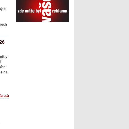
ných
nech
26
znikly
í
ích
ce
na
íst dál