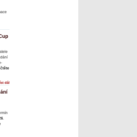
rmace
 Cup
atele
ádání
e-
í
čtěte
íst dál
ání
ermín
26
.
e