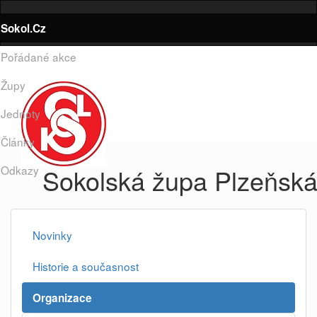
Sokol.Cz
Pořádané akce
Župy
Jednoty
Články
Odkazy
Sokolská župa Plzeňsk
Novinky
Historie a současnost
Organizace