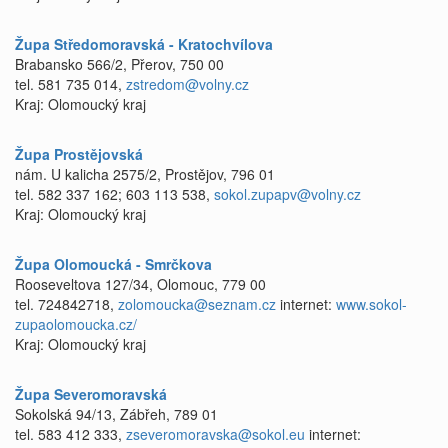
Župa Středomoravská - Kratochvílova
Brabansko 566/2, Přerov, 750 00
tel. 581 735 014,
zstredom@volny.cz
Kraj: Olomoucký kraj
Župa Prostějovská
nám. U kalicha 2575/2, Prostějov, 796 01
tel. 582 337 162; 603 113 538,
sokol.zupapv@volny.cz
Kraj: Olomoucký kraj
Župa Olomoucká - Smrčkova
Rooseveltova 127/34, Olomouc, 779 00
tel. 724842718,
zolomoucka@seznam.cz
internet:
www.sokol-
zupaolomoucka.cz/
Kraj: Olomoucký kraj
Župa Severomoravská
Sokolská 94/13, Zábřeh, 789 01
tel. 583 412 333,
zseveromoravska@sokol.eu
internet: