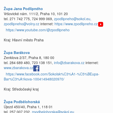
Župa Jana Podlipného
Vršovické nám. 111/2, Praha 10, 101 20
tel. 271 742 775, 724 999 069,
zpodlipneho@sokol.eu,
zpodlipneho@volny.cz
internet:
https://www.zpodlipneho.cz
https://www.youtube.com/@zpodlipneho
Kraj: Hlavní město Praha
Župa Barákova
Zenklova 2/37, Praha 8, 180 00
tel. 284 689 480, 723 138 151,
info@zbarakova.cz
internet:
www.zbarakova.cz
https://www.facebook.com/Sokolsk%C3%A1-%C5%BEupa-
Bar%C3%A1kova-100414948020970/
Kraj: Středočeský kraj
Župa Podbělohorská
Újezd 450/40, Praha 1, 118 01
tel. 257 007 232,
zpodbelohorska@sokol.eu