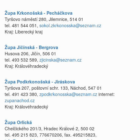
Župa Krkonošská - Pecháčkova
Tyršovo náměstí 280, Jilemnice, 514 01
tel. 481 544 051,
sokol.zkrkonosska@seznam.cz
Kraj: Liberecký kraj
Župa Jičínská - Bergrova
Husova 206, Jičín, 506 01
tel. 493 532 589,
zjicinska@seznam.cz
Kraj: Královéhradecký
Župa Podkrkonošská - Jiráskova
Tyršova 207, poštovní schr. 133, Náchod, 547 01
tel. 491 423 380,
zpodkrkonosska@seznam.cz
internet:
zupanachod.cz
Kraj: Královéhradecký
Župa Orlická
Chelčického 201/3, Hradec Králové 2, 500 02
tel. 495 215 823, 776670206, fax. 495215823,