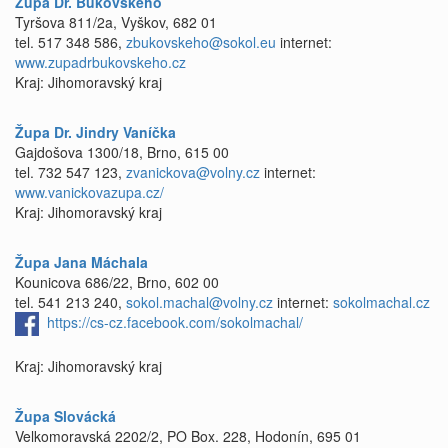
Župa Dr. Bukovského
Tyršova 811/2a, Vyškov, 682 01
tel. 517 348 586,
zbukovskeho@sokol.eu
internet:
www.zupadrbukovskeho.cz
Kraj: Jihomoravský kraj
Župa Dr. Jindry Vaníčka
Gajdošova 1300/18, Brno, 615 00
tel. 732 547 123,
zvanickova@volny.cz
internet:
www.vanickovazupa.cz/
Kraj: Jihomoravský kraj
Župa Jana Máchala
Kounicova 686/22, Brno, 602 00
tel. 541 213 240,
sokol.machal@volny.cz
internet:
sokolmachal.cz
https://cs-cz.facebook.com/sokolmachal/
Kraj: Jihomoravský kraj
Župa Slovácká
Velkomoravská 2202/2, PO Box. 228, Hodonín, 695 01