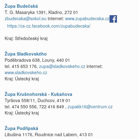
Župa Budečská
T. G. Masaryka 1391, Kladno, 272 01
zbudecska@sokol.eu
internet:
www.zupabudecska.cz
https://cs-cz.facebook.com/zupabudecska/
Kraj: Středočeský kraj
Župa Sladkovského
Poděbradova 638, Louny, 440 01
tel. 415 653 176,
zupa@sladkovskeho.cz
internet:
www.sladkovskeho.cz
Kraj: Ústecký kraj
Župa Krušnohorská - Kukaňova
Tyršova 558/11, Duchcov, 419 01
tel. 474 550 556, 722 416 849 ,
zupakk16@centrum.cz
Kraj: Ústecký kraj
Župa Podřipská
Libušina 1176, Roudnice nad Labem, 413 01