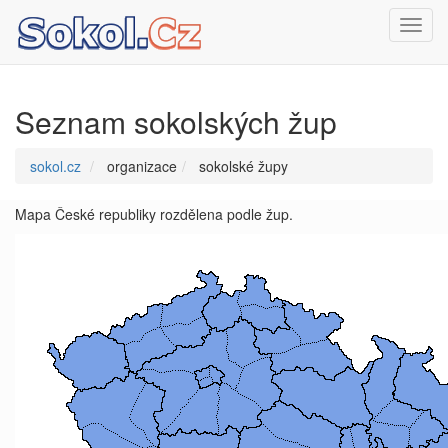
Toggl
navig
Seznam sokolských žup
sokol.cz
organizace
sokolské župy
Mapa České republiky rozdělena podle žup.