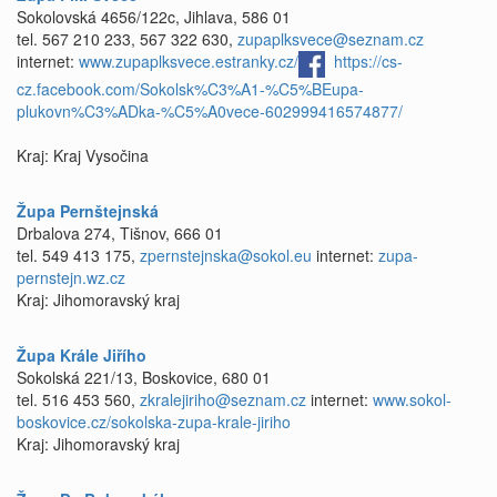
Sokolovská 4656/122c, Jihlava, 586 01
tel. 567 210 233, 567 322 630,
zupaplksvece@seznam.cz
internet:
www.zupaplksvece.estranky.cz/
https://cs-
cz.facebook.com/Sokolsk%C3%A1-%C5%BEupa-
plukovn%C3%ADka-%C5%A0vece-602999416574877/
Kraj: Kraj Vysočina
Župa Pernštejnská
Drbalova 274, Tišnov, 666 01
tel. 549 413 175,
zpernstejnska@sokol.eu
internet:
zupa-
pernstejn.wz.cz
Kraj: Jihomoravský kraj
Župa Krále Jiřího
Sokolská 221/13, Boskovice, 680 01
tel. 516 453 560,
zkralejiriho@seznam.cz
internet:
www.sokol-
boskovice.cz/sokolska-zupa-krale-jiriho
Kraj: Jihomoravský kraj