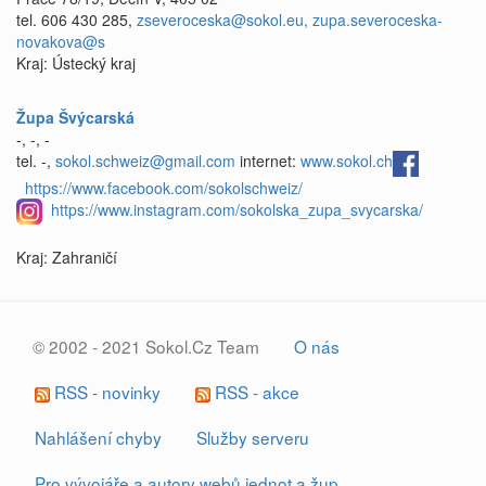
tel. 606 430 285,
zseveroceska@sokol.eu, zupa.severoceska-
novakova@s
Kraj: Ústecký kraj
Župa Švýcarská
-, -, -
tel. -,
sokol.schweiz@gmail.com
internet:
www.sokol.ch
https://www.facebook.com/sokolschweiz/
https://www.instagram.com/sokolska_zupa_svycarska/
Kraj: Zahraničí
© 2002 - 2021 Sokol.Cz Team
O nás
RSS - novinky
RSS - akce
Nahlášení chyby
Služby serveru
Pro vývojáře a autory webů jednot a žup