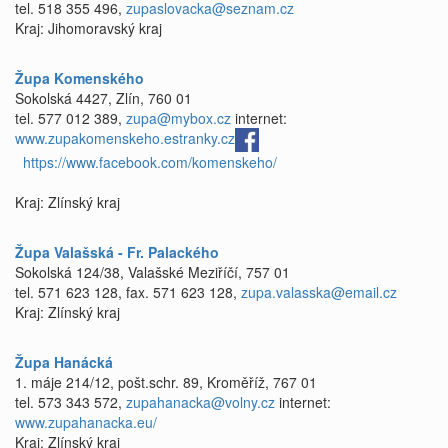
tel. 518 355 496,
zupaslovacka@seznam.cz
Kraj: Jihomoravský kraj
Župa Komenského
Sokolská 4427, Zlín, 760 01
tel. 577 012 389,
zupa@mybox.cz
internet:
www.zupakomenskeho.estranky.cz
https://www.facebook.com/komenskeho/
Kraj: Zlínský kraj
Župa Valašská - Fr. Palackého
Sokolská 124/38, Valašské Meziříčí, 757 01
tel. 571 623 128, fax. 571 623 128,
zupa.valasska@email.cz
Kraj: Zlínský kraj
Župa Hanácká
1. máje 214/12, pošt.schr. 89, Kroměříž, 767 01
tel. 573 343 572,
zupahanacka@volny.cz
internet:
www.zupahanacka.eu/
Kraj: Zlínský kraj