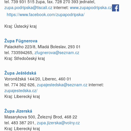
tel. 739 931 515 župa, fax. 728 270 393 jednatel,
zupa.podripska@tiscali.cz
internet:
www.zupapodripska.cz
https://www.facebook.com/zupapodripska/
Kraj: Ústecký kraj
Župa Fügnerova
Palackého 223/8, Mladá Boleslav, 293 01
tel. 733594265,
zfugnerova@seznam.cz
Kraj: Středočeský kraj
Župa Ještědská
Voroněžská 144/20, Liberec, 460 01
tel. 774 362 626,
zupajestedska@seznam.cz
internet:
zupajestedska.cz/
Kraj: Liberecký kraj
Župa Jizerská
Masarykova 500, Železný Brod, 468 22
tel. 483 387 201,
zupa.jizerska@volny.cz
Kraj: Liberecký kraj