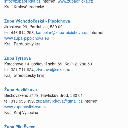
info@zupaorlicka.cz
internet:
www.zupaorlicka.cz
Kraj: Královéhradecký
Župa Východočeská - Pippichova
Jiráskova 29, Pardubice, 530 02
tel. 446 614 253,
kancelar@zupa-pipichova.eu
internet:
www.zupa-pippichova.eu
Kraj: Pardubický kraj
Župa Tyršova
Kmochova 14, poštovní schr. 59, Kolín 2, 280 50
tel. 321 711 624,
ztyrsova@sokol.eu
Kraj: Středočeský kraj
Župa Havlíčkova
Beckovského 2179, Havlíčkův Brod, 580 01
tel. 315 555 499,
zupahavlickova@gmail.cz
internet:
www.zupahavlickova.cz
Kraj: Kraj Vysočina
Župa Plk. Švece