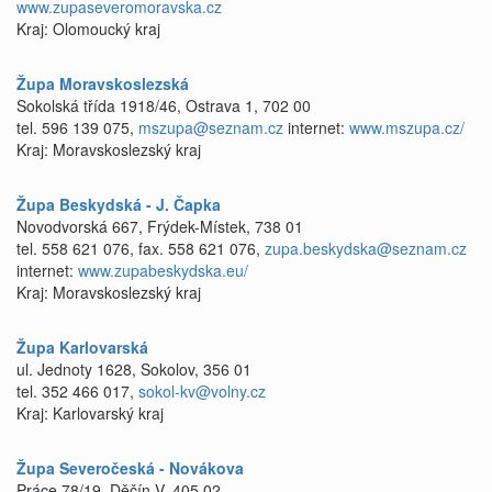
www.zupaseveromoravska.cz
Kraj: Olomoucký kraj
Župa Moravskoslezská
Sokolská třída 1918/46, Ostrava 1, 702 00
tel. 596 139 075,
mszupa@seznam.cz
internet:
www.mszupa.cz/
Kraj: Moravskoslezský kraj
Župa Beskydská - J. Čapka
Novodvorská 667, Frýdek-Místek, 738 01
tel. 558 621 076, fax. 558 621 076,
zupa.beskydska@seznam.cz
internet:
www.zupabeskydska.eu/
Kraj: Moravskoslezský kraj
Župa Karlovarská
ul. Jednoty 1628, Sokolov, 356 01
tel. 352 466 017,
sokol-kv@volny.cz
Kraj: Karlovarský kraj
Župa Severočeská - Novákova
Práce 78/19, Děčín V, 405 02