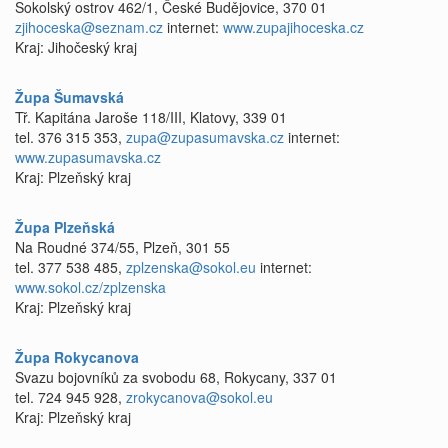
Sokolský ostrov 462/1, České Budějovice, 370 01
zjihoceska@seznam.cz
internet:
www.zupajihoceska.cz
Kraj: Jihočeský kraj
Župa Šumavská
Tř. Kapitána Jaroše 118/III, Klatovy, 339 01
tel. 376 315 353,
zupa@zupasumavska.cz
internet:
www.zupasumavska.cz
Kraj: Plzeňský kraj
Župa Plzeňská
Na Roudné 374/55, Plzeň, 301 55
tel. 377 538 485,
zplzenska@sokol.eu
internet:
www.sokol.cz/zplzenska
Kraj: Plzeňský kraj
Župa Rokycanova
Svazu bojovníků za svobodu 68, Rokycany, 337 01
tel. 724 945 928,
zrokycanova@sokol.eu
Kraj: Plzeňský kraj