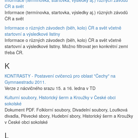
Informace (termínovka, startovka, výsledky aj.) různých závodů
ČR a svět
Informace (termínovka, startovka, výsledky aj.) různých závodů
ČR a svět
Informace o různých závodech (běh, kolo) ČR a svět včetně
startovní a výsledkové listiny
Informace o různých závodech (běh, kolo) ČR a svět včetně
startovní a výsledkové listiny. Možno filtrovat jen konkrétní zemi
třeba ČR.
K
KONTRASTY - Postavení cvičenců pro oblast "Čechy" na
Gymnaestradu 2011.
Verze z nácvičného srazu 15. a 16. ledna v TD
Kulturní soubory, Historický šerm a Kroužky v České obci
sokolské
Dokument PDF. Folklorní soubory, Divadelní soubory, Loutková
divadla, Pěvecké sbory, Hudební sbory, Historický šerm a Kroužky
v České obci sokolské
L