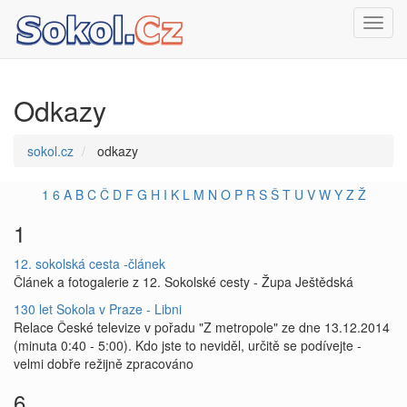
Toggl
navig
Odkazy
sokol.cz
odkazy
1
6
A
B
C
Č
D
F
G
H
I
K
L
M
N
O
P
R
S
Š
T
U
V
W
Y
Z
Ž
1
12. sokolská cesta -článek
Článek a fotogalerie z 12. Sokolské cesty - Župa Ještědská
130 let Sokola v Praze - Libni
Relace České televize v pořadu "Z metropole" ze dne 13.12.2014
(minuta 0:40 - 5:00). Kdo jste to neviděl, určitě se podívejte -
velmi dobře režijně zpracováno
6