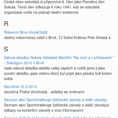
Česká obec sokolská si připomíná 8. říjen jako Památný den
Sokola. Tento den odkazuje k roku 1941, kdy se sokolská
organizace ocitla na pokraji vlastní existence.
R
Rokenrol Brno KrockOddil
Jediný rokenrolový oddíl v Brně. TJ Sokol Královo Pole Srbská 4
S
Sálová skladba Sokola Valašské Meziříčí "Na moři a v přístavech "
- Sokolgym 2010 v Brně
naše sálová skladba sklidila velký úspěch a cvičili jsme ji jako
úvodní skladbu gala večeru který byl pojat jako plavba lodi kolem
světa
Secvičná 10.3.2012
secvičná Praha Vinohrady - sólistky se změnami
Seznam akcí Sportchallenge (běžecké závody a další závody)
Seznam akcí Sportchallenge (běžecké závody a další závody)s
odkazy na konkrétní závody s více informacemi