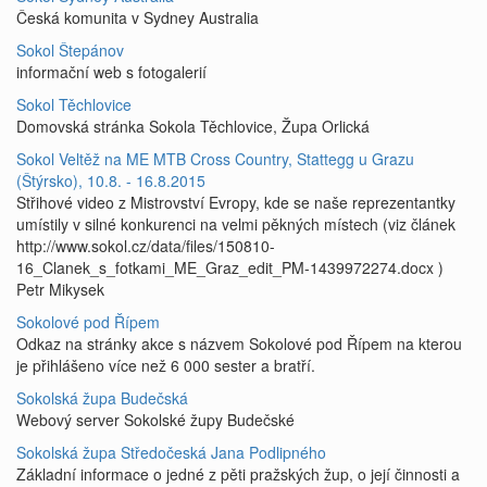
Česká komunita v Sydney Australia
Sokol Štepánov
informační web s fotogalerií
Sokol Těchlovice
Domovská stránka Sokola Těchlovice, Župa Orlická
Sokol Veltěž na ME MTB Cross Country, Stattegg u Grazu
(Štýrsko), 10.8. - 16.8.2015
Střihové video z Mistrovství Evropy, kde se naše reprezentantky
umístily v silné konkurenci na velmi pěkných místech (viz článek
http://www.sokol.cz/data/files/150810-
16_Clanek_s_fotkami_ME_Graz_edit_PM-1439972274.docx )
Petr Mikysek
Sokolové pod Řípem
Odkaz na stránky akce s názvem Sokolové pod Řípem na kterou
je přihlášeno více než 6 000 sester a bratří.
Sokolská župa Budečská
Webový server Sokolské župy Budečské
Sokolská župa Středočeská Jana Podlipného
Základní informace o jedné z pěti pražských žup, o její činnosti a