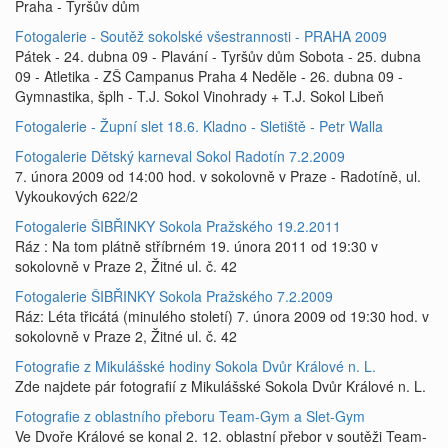
Praha - Tyršův dům
Fotogalerie - Soutěž sokolské všestrannosti - PRAHA 2009
Pátek - 24. dubna 09 - Plavání - Tyršův dům Sobota - 25. dubna
09 - Atletika - ZŠ Campanus Praha 4 Neděle - 26. dubna 09 -
Gymnastika, šplh - T.J. Sokol Vinohrady + T.J. Sokol Libeň
Fotogalerie - Župní slet 18.6. Kladno - Sletiště - Petr Walla
Fotogalerie Dětský karneval Sokol Radotín 7.2.2009
7. února 2009 od 14:00 hod. v sokolovně v Praze - Radotíně, ul.
Vykoukových 622/2
Fotogalerie ŠIBŘINKY Sokola Pražského 19.2.2011
Ráz : Na tom plátně stříbrném 19. února 2011 od 19:30 v
sokolovně v Praze 2, Žitné ul. č. 42
Fotogalerie ŠIBŘINKY Sokola Pražského 7.2.2009
Ráz: Léta třicátá (minulého století) 7. února 2009 od 19:30 hod. v
sokolovně v Praze 2, Žitné ul. č. 42
Fotografie z Mikulášské hodiny Sokola Dvůr Králové n. L.
Zde najdete pár fotografií z Mikulášské Sokola Dvůr Králové n. L.
Fotografie z oblastního přeboru Team-Gym a Slet-Gym
Ve Dvoře Králové se konal 2. 12. oblastní přebor v soutěži Team-