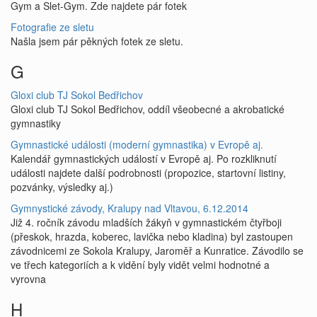
Gym a Slet-Gym. Zde najdete pár fotek
Fotografie ze sletu
Našla jsem pár pěkných fotek ze sletu.
G
Gloxi club TJ Sokol Bedřichov
Gloxi club TJ Sokol Bedřichov, oddíl všeobecné a akrobatické
gymnastiky
Gymnastické události (moderní gymnastika) v Evropě aj.
Kalendář gymnastických událostí v Evropě aj. Po rozkliknutí
události najdete další podrobnosti (propozice, startovní listiny,
pozvánky, výsledky aj.)
Gymnystické závody, Kralupy nad Vltavou, 6.12.2014
Již 4. ročník závodu mladších žákyň v gymnastickém čtyřboji
(přeskok, hrazda, koberec, lavička nebo kladina) byl zastoupen
závodnicemi ze Sokola Kralupy, Jaroměř a Kunratice. Závodilo se
ve třech kategoriích a k vidění byly vidět velmi hodnotné a
vyrovna
H