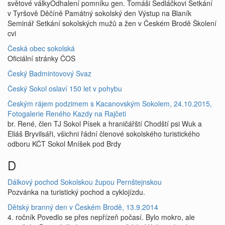
světové válkyOdhalení pomníku gen. Tomáši Sedláčkovi Setkání
v Tyršově Děčíně Památný sokolský den Výstup na Blaník
Seminář Setkání sokolských mužů a žen v Českém Brodě Školení
cvi
Česká obec sokolská
Oficiální stránky ČOS
Český Badmintovový Svaz
Český Sokol oslaví 150 let v pohybu
Českým rájem podzimem s Kacanovským Sokolem, 24.10.2015,
Fotogalerie Reného Kazdy na Rajčeti
br. René, člen TJ Sokol Písek a hraničářští Chodští psi Wuk a
Eliáš Bryvilsáři, všichni řádní členové sokolského turistického
odboru KČT Sokol Mníšek pod Brdy
D
Dálkový pochod Sokolskou župou Pernštejnskou
Pozvánka na turistický pochod a cyklojízdu.
Dětský branný den v Českém Brodě, 13.9.2014
4. ročník Povedlo se přes nepřízeň počasí. Bylo mokro, ale