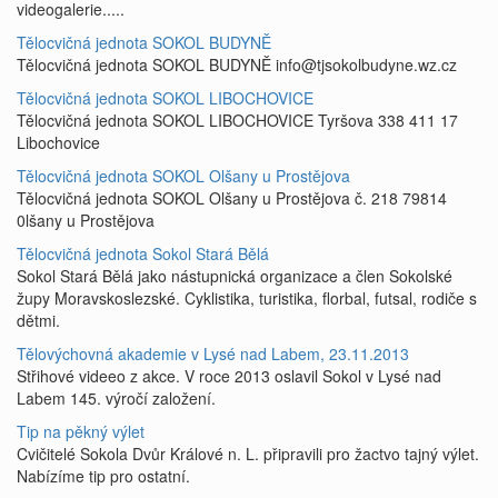
videogalerie.....
Tělocvičná jednota SOKOL BUDYNĚ
Tělocvičná jednota SOKOL BUDYNĚ info@tjsokolbudyne.wz.cz
Tělocvičná jednota SOKOL LIBOCHOVICE
Tělocvičná jednota SOKOL LIBOCHOVICE Tyršova 338 411 17
Libochovice
Tělocvičná jednota SOKOL Olšany u Prostějova
Tělocvičná jednota SOKOL Olšany u Prostějova č. 218 79814
0lšany u Prostějova
Tělocvičná jednota Sokol Stará Bělá
Sokol Stará Bělá jako nástupnická organizace a člen Sokolské
župy Moravskoslezské. Cyklistika, turistika, florbal, futsal, rodiče s
dětmi.
Tělovýchovná akademie v Lysé nad Labem, 23.11.2013
Střihové videeo z akce. V roce 2013 oslavil Sokol v Lysé nad
Labem 145. výročí založení.
Tip na pěkný výlet
Cvičitelé Sokola Dvůr Králové n. L. připravili pro žactvo tajný výlet.
Nabízíme tip pro ostatní.