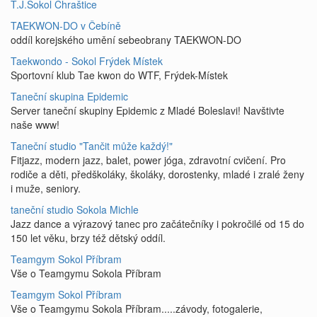
T.J.Sokol Chraštice
TAEKWON-DO v Čebíně
oddíl korejského umění sebeobrany TAEKWON-DO
Taekwondo - Sokol Frýdek Místek
Sportovní klub Tae kwon do WTF, Frýdek-Místek
Taneční skupina Epidemic
Server taneční skupiny Epidemic z Mladé Boleslavi! Navštivte
naše www!
Taneční studio "Tančit může každý!"
Fitjazz, modern jazz, balet, power jóga, zdravotní cvičení. Pro
rodiče a děti, předškoláky, školáky, dorostenky, mladé i zralé ženy
i muže, seniory.
taneční studio Sokola Michle
Jazz dance a výrazový tanec pro začátečníky i pokročilé od 15 do
150 let věku, brzy též dětský oddíl.
Teamgym Sokol Příbram
Vše o Teamgymu Sokola Příbram
Teamgym Sokol Příbram
Vše o Teamgymu Sokola Příbram.....závody, fotogalerie,