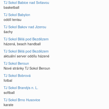
TJ Sokol Babice nad Svitavou
basketball
TJ Sokol Babylon
oddíl tenisu
TJ Sokol Bakov nad Jizerou
šachy
TJ Sokol Bělá pod Bezdězem
házená, beach handball
TJ Sokol Bělá pod Bezdězem
aktuální server oddílu házené
TJ Sokol Beroun
Nové stránky TJ Sokol Beroun
TJ Sokol Bobrová
fotbal
TJ Sokol Brandýs n. L.
softball
TJ Sokol Brno Husovice
karate