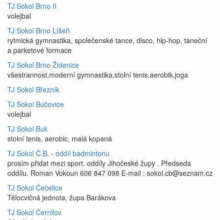
TJ Sokol Brno II
volejbal
TJ Sokol Brno Líšeň
rytmická gymnastika, společenské tance, disco, hip-hop, taneční
a parketové formace
TJ Sokol Brno Židenice
všestrannost,moderní gymnastika,stolní tenis,aerobik,joga
TJ Sokol Březník
TJ Sokol Bučovice
volejbal
TJ Sokol Buk
stolní tenis, aerobic, malá kopaná
TJ Sokol Č.B. - oddíl badmintonu
prosím přidat mezi sport. oddíly Jihočeské župy . Předseda
oddílu. Roman Vokoun 606 847 098 E-mail : sokol.cb@seznam.cz
TJ Sokol Čečelice
Tělocvičná jednota, župa Barákova
TJ Sokol Černilov