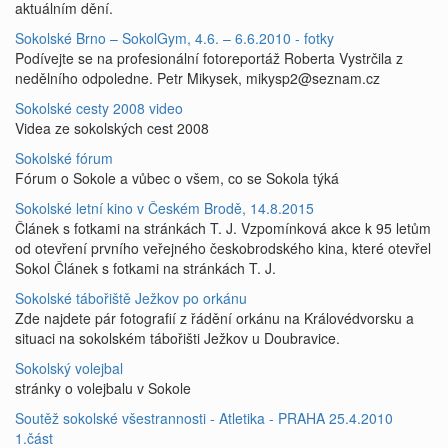
aktuálním dění.
Sokolské Brno – SokolGym, 4.6. – 6.6.2010 - fotky
Podívejte se na profesionální fotoreportáž Roberta Vystrčila z
nedělního odpoledne. Petr Mikysek, mikysp2@seznam.cz
Sokolské cesty 2008 video
Videa ze sokolských cest 2008
Sokolské fórum
Fórum o Sokole a vůbec o všem, co se Sokola týká
Sokolské letní kino v Českém Brodě, 14.8.2015
Článek s fotkami na stránkách T. J. Vzpomínková akce k 95 letům
od otevření prvního veřejného českobrodského kina, které otevřel
Sokol Článek s fotkami na stránkách T. J.
Sokolské tábořiště Ježkov po orkánu
Zde najdete pár fotografií z řádění orkánu na Královédvorsku a
situaci na sokolském tábořišti Ježkov u Doubravice.
Sokolský volejbal
stránky o volejbalu v Sokole
Soutěž sokolské všestrannosti - Atletika - PRAHA 25.4.2010
1.část