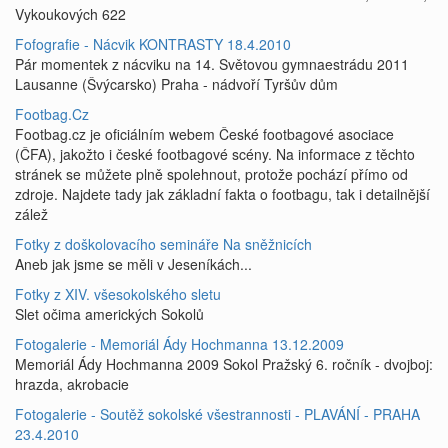
Vykoukových 622
Fofografie - Nácvik KONTRASTY 18.4.2010
Pár momentek z nácviku na 14. Světovou gymnaestrádu 2011
Lausanne (Švýcarsko) Praha - nádvoří Tyršův dům
Footbag.Cz
Footbag.cz je oficiálním webem České footbagové asociace
(ČFA), jakožto i české footbagové scény. Na informace z těchto
stránek se můžete plně spolehnout, protože pochází přímo od
zdroje. Najdete tady jak základní fakta o footbagu, tak i detailnější
zálež
Fotky z doškolovacího semináře Na sněžnicích
Aneb jak jsme se měli v Jeseníkách...
Fotky z XIV. všesokolského sletu
Slet očima amerických Sokolů
Fotogalerie - Memoriál Ády Hochmanna 13.12.2009
Memoriál Ády Hochmanna 2009 Sokol Pražský 6. ročník - dvojboj:
hrazda, akrobacie
Fotogalerie - Soutěž sokolské všestrannosti - PLAVÁNÍ - PRAHA
23.4.2010