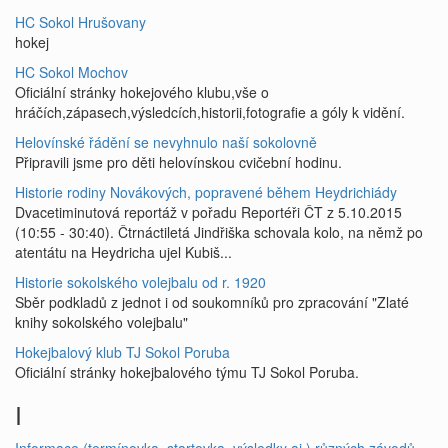
HC Sokol Hrušovany
hokej
HC Sokol Mochov
Oficiální stránky hokejového klubu,vše o
hráčích,zápasech,výsledcích,historii,fotografie a góly k vidění.
Helovínské řádění se nevyhnulo naší sokolovně
Připravili jsme pro děti helovínskou cvičební hodinu.
Historie rodiny Novákových, popravené během Heydrichiády
Dvacetiminutová reportáž v pořadu Reportéři ČT z 5.10.2015
(10:55 - 30:40). Čtrnáctiletá Jindřiška schovala kolo, na němž po
atentátu na Heydricha ujel Kubiš...
Historie sokolského volejbalu od r. 1920
Sběr podkladů z jednot i od soukomníků pro zpracování "Zlaté
knihy sokolského volejbalu"
Hokejbalový klub TJ Sokol Poruba
Oficiální stránky hokejbalového týmu TJ Sokol Poruba.
I