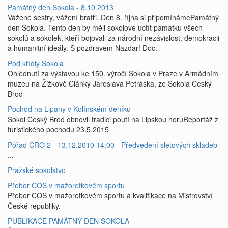
Památný den Sokola - 8.10.2013
Vážené sestry, vážení bratři, Den 8. října si připomínámePamátný
den Sokola. Tento den by měli sokolové uctít památku všech
sokolů a sokolek, kteří bojovali za národní nezávislost, demokracii
a humanitní ideály. S pozdravem Nazdar! Doc.
Pod křídly Sokola
Ohlédnutí za výstavou ke 150. výročí Sokola v Praze v Armádním
muzeu na Žižkově Články Jaroslava Petráska, ze Sokola Český
Brod
Pochod na Lipany v Kolínském deníku
Sokol Český Brod obnovil tradici poutí na Lipskou horuReportáž z
turistického pochodu 23.5.2015
Pořad ČRO 2 - 13.12.2010 14:00 - Předvedení sletových skladeb
...
Pražské sokolstvo
Přebor ČOS v mažoretkovém sportu
Přebor ČOS v mažoretkovém sportu a kvalifikace na Mistrovství
České republiky.
PUBLIKACE PAMÁTNÝ DEN SOKOLA