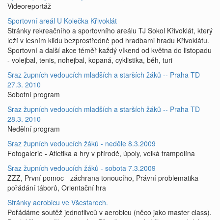
Videoreportáž
Sportovní areál U Kolečka Křivoklát
Stránky rekreačního a sportovního areálu TJ Sokol Křivoklát, který
leží v lesním klidu bezprostředně pod hradbami hradu Křivoklátu.
Sportovní a další akce téměř každý víkend od května do listopadu
- volejbal, tenis, nohejbal, kopaná, cyklistika, běh, turi
Sraz župních vedoucích mladších a starších žáků -- Praha TD
27.3. 2010
Sobotní program
Sraz župních vedoucích mladších a starších žáků -- Praha TD
28.3. 2010
Nedělní program
Sraz župních vedoucích žáků - neděle 8.3.2009
Fotogalerie - Atletika a hry v přírodě, úpoly, velká trampolína
Sraz župních vedoucích žáků - sobota 7.3.2009
ZZZ, První pomoc - záchrana tonoucího, Právní problematika
pořádání táborů, Orientační hra
Stránky aerobicu ve Všestarech.
Pořádáme soutěž jednotlivců v aerobicu (něco jako master class).