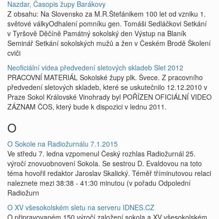
Nazdar, Časopis župy Barákovy
Z obsahu: Na Slovensko za M.R.Štefánikem 100 let od vzniku 1.
světové válkyOdhalení pomníku gen. Tomáši Sedláčkovi Setkání
v Tyršově Děčíně Památný sokolský den Výstup na Blaník
Seminář Setkání sokolských mužů a žen v Českém Brodě Školení
cviči
Neoficiální videa předvedení sletových skladeb Slet 2012
PRACOVNÍ MATERIÁL Sokolské župy plk. Švece. Z pracovního
předvedení sletových skladeb, které se uskutečnilo 12.12.2010 v
Praze Sokol Královské Vinohrady byl POŘÍZEN OFICIÁLNÍ VIDEO
ZÁZNAM ČOS, který bude k dispozici v lednu 2011.
O
O Sokole na Radiožurnálu 7.1.2015
Ve středu 7. ledna vzpomenul Český rozhlas Radiožurnál 25.
výročí znovuobnovení Sokola. Se sestrou D. Evaldovou na toto
téma hovořil redaktor Jaroslav Skalický. Téměř tříminutovou relaci
naleznete mezi 38:38 - 41:30 minutou (v pořadu Odpolední
Radiožurn
O XV všesokolském sletu na serveru IDNES.CZ
O připravovaném 150 výročí založení sokola a XV všesokolském