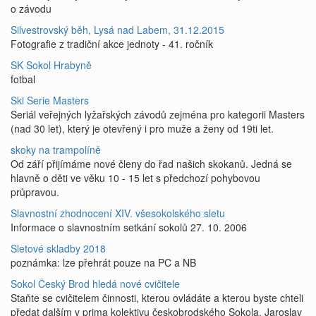
o závodu
Silvestrovský běh, Lysá nad Labem, 31.12.2015
Fotografie z tradiční akce jednoty - 41. ročník
SK Sokol Hrabyně
fotbal
Ski Serie Masters
Seriál veřejných lyžařských závodů zejména pro kategorii Masters
(nad 30 let), který je otevřený i pro muže a ženy od 19ti let.
skoky na trampolíně
Od září přijímáme nové členy do řad našich skokanů. Jedná se
hlavně o děti ve věku 10 - 15 let s předchozí pohybovou
průpravou.
Slavnostní zhodnocení XIV. všesokolského sletu
Informace o slavnostním setkání sokolů 27. 10. 2006
Sletové skladby 2018
poznámka: lze přehrát pouze na PC a NB
Sokol Český Brod hledá nové cvičitele
Staňte se cvičitelem činnosti, kterou ovládáte a kterou byste chteli
předat dalším v prima kolektivu českobrodského Sokola. Jaroslav