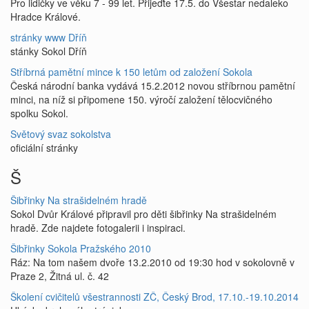
Pro lidičky ve věku 7 - 99 let. Přijeďte 17.5. do Všestar nedaleko
Hradce Králové.
stránky www Dříň
stánky Sokol Dříň
Stříbrná pamětní mince k 150 letům od založení Sokola
Česká národní banka vydává 15.2.2012 novou stříbrnou pamětní
minci, na níž si připomene 150. výročí založení tělocvičného
spolku Sokol.
Světový svaz sokolstva
oficiální stránky
Š
Šibřinky Na strašidelném hradě
Sokol Dvůr Králové připravil pro děti šibřinky Na strašidelném
hradě. Zde najdete fotogalerii i inspiraci.
Šibřinky Sokola Pražského 2010
Ráz: Na tom našem dvoře 13.2.2010 od 19:30 hod v sokolovně v
Praze 2, Žitná ul. č. 42
Školení cvičitelů všestrannosti ZČ, Český Brod, 17.10.-19.10.2014