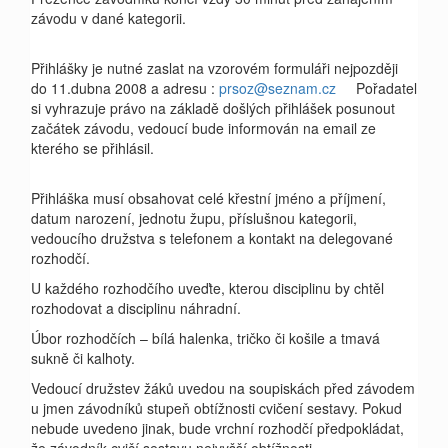
závodu v dané kategorii.
Přihlášky je nutné zaslat na vzorovém formuláři nejpozději
do 11.dubna 2008 a adresu :
prsoz@seznam.cz
Pořadatel
si vyhrazuje právo na základě došlých přihlášek posunout
začátek závodu, vedoucí bude informován na email ze
kterého se přihlásil.
Přihláška musí obsahovat celé křestní jméno a příjmení,
datum narození, jednotu župu, příslušnou kategorii,
vedoucího družstva s telefonem
a kontakt na delegované
rozhodčí.
U každého rozhodčího uveďte, kterou disciplinu by chtěl
rozhodovat a disciplinu náhradní.
Úbor rozhodčích – bílá halenka, tričko či košile a tmavá
sukně či kalhoty.
Vedoucí družstev žáků uvedou na soupiskách před závodem
u jmen závodníků stupeň obtížnosti cvičení sestavy. Pokud
nebude uvedeno jinak,
bude vrchní rozhodčí předpokládat,