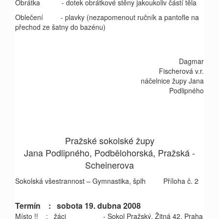
Obrátka
- dotek obrátkové stěny jakoukoliv částí těla
Oblečení
- plavky (nezapomenout ručník a pantofle na
přechod ze šatny do bazénu)
Dagmar
Fischerová v.r.
náčelnice župy Jana
Podlipného
Pražské sokolské župy
Jana Podlipného, Podbělohorská, Pražská -
Scheinerova
Sokolská všestrannost – Gymnastika, šplh Příloha č. 2
Termín : sobota 19. dubna 2008
Místo !!
:
žáci - Sokol Pražský, Žitná 42, Praha