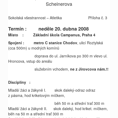
Scheinerova
Sokolská všestrannost – Atletika
Příloha č. 3
Termín :
neděle 20. dubna 2008
Místo
: Základní škola Campanus, Praha 4
Spojení :
metro C stanice Chodov
, ulicí Roztylská
(cca 500m) u modrých komínů
doprava do ul. Jarníkova po 300 m vlevo ul.
Hroncova, vstup do areálu
služebním vchodem,
ne z Jírovcova nám.!!
Disciplíny
:
Mladší žáci a žákyně I.
skok daleký-odraz
odraz
z pásma
, hod kriketovým míčkem,
běh 50 m a střední trať 300 m
Mladší žáci a žákyně II.
skok daleký, hod kriket. míčkem,
běh na 50 m a střední trať 300 m