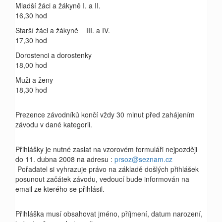
Mladší žáci a žákyně I. a II.
16,30 hod
Starší žáci a žákyně III. a IV.
17,30 hod
Dorostenci a dorostenky
18,00 hod
Muži a ženy
18,30 hod
Prezence závodníků
končí
vždy 30 minut před zahájením
závodu v dané kategorii.
Přihlášky je nutné zaslat na vzorovém formuláři nejpozději
do 11. dubna 2008 na adresu :
prsoz@seznam.cz
Pořadatel si vyhrazuje právo na základě došlých přihlášek
posunout začátek závodu, vedoucí bude informován na
email ze kterého se přihlásil.
Přihláška musí obsahovat jméno, příjmení, datum narození,