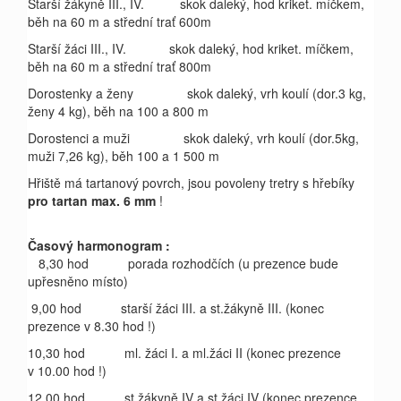
Starší žákyně III., IV.
skok daleký, hod kriket. míčkem,
běh na 60 m a střední trať 600m
Starší žáci III., IV.
skok daleký, hod kriket. míčkem,
běh na 60 m a střední trať 800m
Dorostenky a ženy
skok daleký, vrh koulí (dor.3 kg,
ženy 4 kg), běh na 100 a 800 m
Dorostenci a muži
skok daleký, vrh koulí (dor.5kg,
muži 7,26 kg), běh 100 a 1 500 m
Hřiště má tartanový povrch, jsou povoleny tretry s hřebíky
pro tartan max. 6 mm
!
Časový harmonogram :
8,30 hod
porada rozhodčích
(u prezence bude
upřesněno místo)
9,00 hod
starší žáci III. a st.žákyně III.
(konec
prezence v 8.30 hod !)
10,30 hod
ml. žáci I. a ml.žáci II
(konec prezence
v 10.00 hod !)
12,00 hod
st.žákyně IV a st.žáci IV
(konec prezence