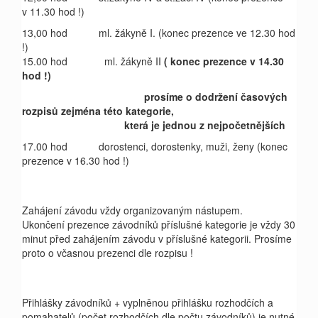
v 11.30 hod !)
13,00 hod
ml. žákyně I.
(konec prezence ve 12.30 hod
!)
15.00 hod
ml. žákyně II
( konec prezence v 14.30
hod !)
prosíme o dodržení časových
rozpisů zejména této kategorie,
která je jednou z nejpočetnějších
17.00 hod
dorostenci, dorostenky, muži, ženy
(konec
prezence v 16.30 hod !)
Zahájení závodu vždy organizovaným nástupem.
Ukončení prezence závodníků příslušné kategorie je vždy 30
minut před zahájením závodu v příslušné kategorii. Prosíme
proto o včasnou prezenci dle rozpisu !
Přihlášky závodníků + vyplněnou přihlášku rozhodčích a
pomahatelů (počet rozhodčích dle počtu závodníků) je nutné