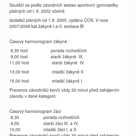
Soutěží se podle závodních sestav sportovní gymnastiky
platných od l. 9. 2002 včetně
dodatků planých od 1.9. 2005, vydáno ČOS. V roce
2007/2008 kat.žákyně I.a II. sestava B!
Časový harmonogram žákyně :
8,30 hod
porada rozhodčích
9,00 hod
starší žákyně III.
11,00 hod starší žákyně IV.
13,00 hod mladší žákyně II.
15,00 hod mladší žákyně I.
Prezence závodníků končí vždy 30 minut před zahájením
závodu v dané kategorii.
Časový harmonogram žáci
8,30
porada rozhodčích
9,00
starší žáci III. a IV.
10,00
mladší žáci I. a II.
Prezence závodníků končí vždy 30 minut před zahájením