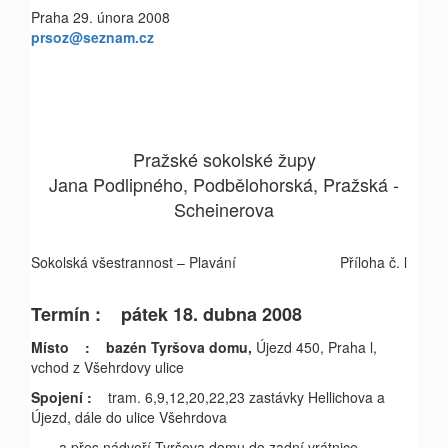
Praha 29. února 2008
prsoz@seznam.cz
Pražské sokolské župy
Jana Podlipného, Podbělohorská, Pražská -
Scheinerova
Sokolská všestrannost – Plavání Příloha č. l
Termín : pátek 18. dubna 2008
Místo
:
bazén Tyršova domu,
Újezd 450, Praha l,
vchod z Všehrdovy ulice
Spojení :
tram. 6,9,12,20,22,23 zastávky Hellichova a
Újezd, dále do ulice Všehrdova
a přes nádvoří Tyršova domu do zadní vrátnice