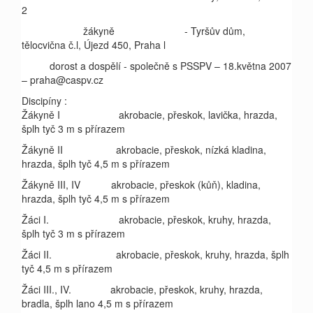
2
žákyně - Tyršův dům,
tělocvična č.l, Újezd 450, Praha l
dorost a dospělí
- společně s PSSPV – 18.května 2007
– praha@caspv.cz
Discipíny :
Žákyně I akrobacie, přeskok, lavička, hrazda,
šplh tyč 3 m s přírazem
Žákyně II akrobacie, přeskok, nízká kladina,
hrazda, šplh tyč 4,5 m s přírazem
Žákyně III, IV akrobacie, přeskok (kůň), kladina,
hrazda, šplh tyč 4,5 m s přírazem
Žáci I. akrobacie, přeskok, kruhy, hrazda,
šplh tyč 3 m s přírazem
Žáci II. akrobacie, přeskok, kruhy, hrazda, šplh
tyč 4,5 m s přírazem
Žáci III., IV. akrobacie, přeskok, kruhy, hrazda,
bradla, šplh lano 4,5 m s přírazem