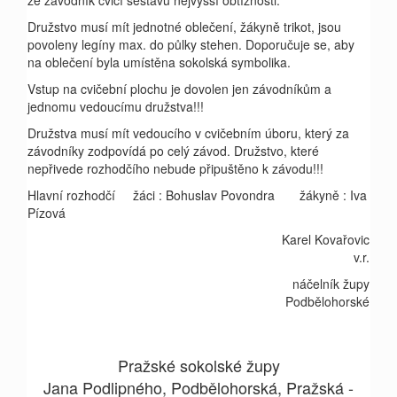
že závodník cvičí sestavu nejvyšší obtížnosti.
Družstvo musí mít jednotné oblečení, žákyně trikot, jsou
povoleny legíny max. do půlky stehen.
Doporučuje se, aby
na oblečení byla umístěna sokolská symbolika.
Vstup na cvičební plochu je dovolen jen závodníkům a
jednomu vedoucímu družstva!!!
Družstva musí mít vedoucího v cvičebním úboru, který za
závodníky zodpovídá po celý závod.
Družstvo, které
nepřivede rozhodčího nebude připuštěno k závodu!!!
Hlavní rozhodčí žáci : Bohuslav Povondra žákyně : Iva
Pízová
Karel Kovařovic
v.r.
náčelník župy
Podbělohorské
Pražské sokolské župy
Jana Podlipného, Podbělohorská, Pražská -