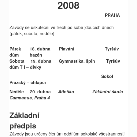
2008
PRAHA
Závody se uskuteční ve třech po sobě jdoucích dnech
(pátek, sobota, neděle).
Pátek
18. dubna Plavání Tyršův
dům bazén
Sobota
19. dubna Gymnastika, šplh Tyršův
dům T l – dívky
Sokol
Pražský – chlapci
Neděle
20. dubna
Atletika
Základní
škola
Campanus, Praha 4
Základní
předpis
Závody jsou určeny členům oddílům sokolské všestrannosti