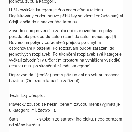
jednotu, župu a kategorii.
U žákovských kategorií jméno vedoucího a telefon.
Registrovány budou pouze přihlášky se všemi požadovanými
údaji, došlé do stanoveného termínu.
Závodníci po prezenci a zaplacení startovného na pokyn
pořadatelů přejdou do šaten
(sami do šaten nenastupují!)
Rovněž na pokyny pořadatelů přejdou po umytí a
osprchování k bazénu. Po rozplavání budou zařazeni do
jednotlivých rozplaveb. Po ukončení rozplaveb své kategorie
vyčkají závodníci v určeném prostoru na vyhlášení výsledků
(cca 20 min. po skončení závodu kategorie).
Doprovod dětí (rodiče) nemá přístup ani do vstupu recepce
bazénu.
(Omezená kapacita zařízení)
Technický předpis :
Plavecký způsob se nesmí během závodu měnit (výjimka je
u kategorie ml. žactvo I.).
Start
- skokem ze startovního bloku, nebo odrazem
od stěny bazénu