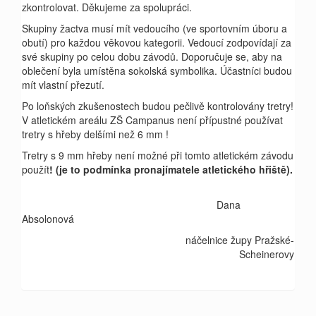
zkontrolovat. Děkujeme za spolupráci.
Skupiny žactva musí mít vedoucího (ve sportovním úboru a
obutí) pro každou věkovou kategorii. Vedoucí zodpovídají za
své skupiny po celou dobu závodů. Doporučuje se, aby na
oblečení byla umístěna sokolská symbolika. Účastníci budou
mít vlastní přezutí.
Po loňských zkušenostech budou pečlivě kontrolovány tretry!
V atletickém areálu ZŠ Campanus není přípustné používat
tretry s hřeby delšími než 6 mm !
Tretry s 9 mm hřeby není možné při tomto atletickém závodu
použít
! (je to podmínka pronajímatele atletického hřiště).
Dana
Absolonová
náčelnice župy Pražské-
Scheinerovy