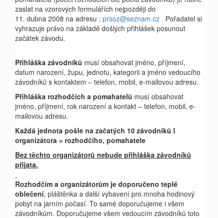
zaslat na vzorových formulářích nejpozději do
11. dubna 2008 na adresu :
prsoz@seznam.cz
Pořadatel si
vyhrazuje právo na základě došlých přihlášek posunout
začátek závodu.
Přihláška závodníků
musí obsahovat jméno, příjmení,
datum narození, župu, jednotu, kategorii a jméno vedoucího
závodníků s kontaktem – telefon, mobil, e-mailovou adresu.
Přihláška rozhodčích a pomahatelů
musí obsahovat
jméno, příjmení, rok narození a kontakt – telefon, mobil, e-
mailovou adresu.
Každá jednota pošle na začatých 10 závodníků l
organizátora = rozhodčího, pomahatele
Bez těchto organizátorů nebude přihláška závodníků
přijata.
Rozhodčím a organizátorům je doporučeno teplé
oblečení
, pláštěnka a další vybavení pro mnoha hodinový
pobyt na jarním počasí. To samé doporučujeme i všem
závodníkům. Doporučujeme všem vedoucím závodníků toto