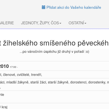
Přidat akci do Vašeho kalendáře
ALERIE
JEDNOTY, ŽUPY, ČOS
OSTATNÍ
t žihelského smíšeného pěveckéh
...po vánočním úspěchu již druhý v pořadí :o)
2010
17:00 -
, členové, cvičitelé, trenéři,
áci, mladší žákyně, starší žáci, starší žákyně, dorostenci, dorostenky, 
,
hle
 kraj