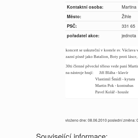
Kontaktní osoba:
Martina
Město:
Žihle
PSČ:
331 65
pořadatel akce:
jednota
koncert se uskuteční v kostele sv. Václava v
zazní písně jako Batalion, Boty proti lásce,
30ti členné pěvecké těleso vede paní Mar
na nástroje hrají: Jiří Bláha - klavír
Vlastimil Šmídl - kytara
Martin Pok - kontrabas
Pavel Kolář - housle
vloženo dne: 08.06.2010 poslední změna: 
Související informace: