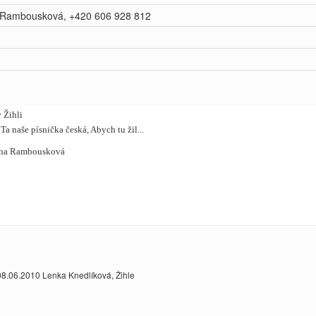
 Rambousková, +420 606 928 812
 Žihli
 Ta naše písnička česká, Abych tu žil...
tina Rambousková
08.06.2010 Lenka Knedlíková, Žihle