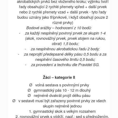
akrobatických prvků bez vloženého kroku; výjimku tvoří
řady obsahující 2 rychlé přemety vpřed + další prvek
nebo 2 rychlé přemety vzad + další prvek - tyto řady
budou uznány jako tříprvkové, i když obsahují pouze 2
různé prvky)
Bodové srážky – hodnocení z 10 bodů:
-
za každý nesplněný povinný prvek ze skupin 1-4
(skok, rovnovážný prvek, prvek stojem na rukou,
obrat) 1,5 bodu;
-
za nesplněnou akrobatickou řadu 2 body;
-
za neprojití předepsané délky pásu 0,5 bodu a za
nesplnění časového limitu 0,5 bodu;
-
za provedení a techniku dle Pravidel SG.
Žáci – kategorie II
Ø
volná sestava s povinnými prvky
Ø
gymnastický pás 10 -
12 m
dlouhý
Ø
nejméně dvakrát projít délku pásu
Ø
v sestavě musí být zařazeny povinné prvky ze všech
skupin nejméně jednou
1. gymnastický skok s velkým rozsahem
2. rovnovážný prvek s výdrží, např.: sed s přednožením,