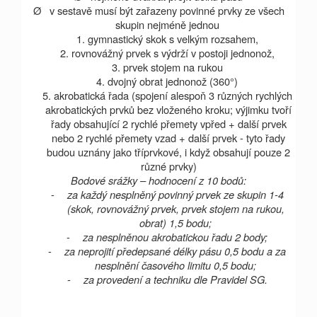
Ø
v sestavě musí být zařazeny povinné prvky ze všech
skupin nejméně jednou
1. gymnastický skok s velkým rozsahem,
2. rovnovážný prvek s výdrží v postoji jednonož,
3. prvek stojem na rukou
4. dvojný obrat jednonož (360°)
5. akrobatická řada (spojení alespoň 3 různých rychlých
akrobatických prvků bez vloženého kroku; výjimku tvoří
řady obsahující 2 rychlé přemety vpřed + další prvek
nebo 2 rychlé přemety vzad + další prvek - tyto řady
budou uznány jako tříprvkové, i když obsahují pouze 2
různé prvky)
Bodové srážky – hodnocení z 10 bodů:
-
za každý nesplněný povinný prvek ze skupin 1-4
(skok, rovnovážný prvek, prvek stojem na rukou,
obrat) 1,5 bodu;
-
za nesplněnou akrobatickou řadu 2 body;
-
za neprojití předepsané délky pásu 0,5 bodu a za
nesplnění časového limitu 0,5 bodu;
-
za provedení a techniku dle Pravidel SG.