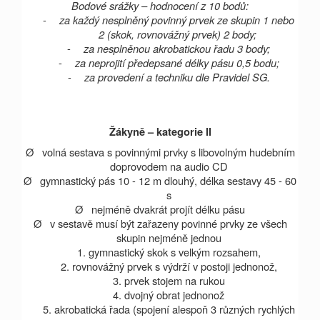
Bodové srážky – hodnocení z 10 bodů:
-
za každý nesplněný povinný prvek ze skupin 1 nebo
2 (skok, rovnovážný prvek) 2 body;
-
za nesplněnou akrobatickou řadu 3 body;
-
za neprojití předepsané délky pásu 0,5 bodu;
-
za provedení a techniku dle Pravidel SG.
Žákyně – kategorie II
Ø
volná sestava s povinnými prvky s libovolným hudebním
doprovodem na audio CD
Ø
gymnastický pás 10 -
12 m
dlouhý, délka sestavy 45 - 60
s
Ø
nejméně dvakrát projít délku pásu
Ø
v sestavě musí být zařazeny povinné prvky ze všech
skupin nejméně jednou
1. gymnastický skok s velkým rozsahem,
2. rovnovážný prvek s výdrží v postoji jednonož,
3. prvek stojem na rukou
4. dvojný obrat jednonož
5. akrobatická řada (spojení alespoň 3 různých rychlých