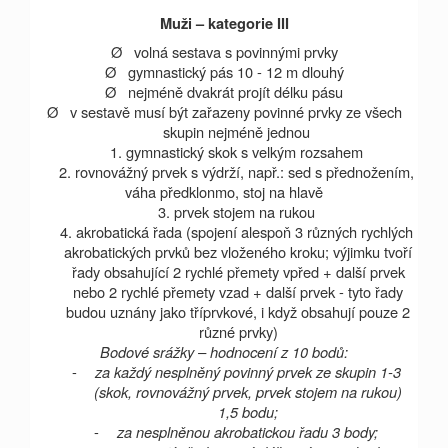
Muži – kategorie III
Ø
volná sestava s povinnými prvky
Ø
gymnastický pás 10 -
12 m
dlouhý
Ø
nejméně dvakrát projít délku pásu
Ø
v sestavě musí být zařazeny povinné prvky ze všech
skupin nejméně jednou
1. gymnastický skok s velkým rozsahem
2. rovnovážný prvek s výdrží, např.: sed s přednožením,
váha předklonmo, stoj na hlavě
3. prvek stojem na rukou
4. akrobatická řada (spojení alespoň 3 různých rychlých
akrobatických prvků bez vloženého kroku; výjimku tvoří
řady obsahující 2 rychlé přemety vpřed + další prvek
nebo 2 rychlé přemety vzad + další prvek - tyto řady
budou uznány jako tříprvkové, i když obsahují pouze 2
různé prvky)
Bodové srážky – hodnocení z 10 bodů:
-
za každý nesplněný povinný prvek ze skupin 1-3
(skok, rovnovážný prvek, prvek stojem na rukou)
1,5 bodu;
-
za nesplněnou akrobatickou řadu 3 body;