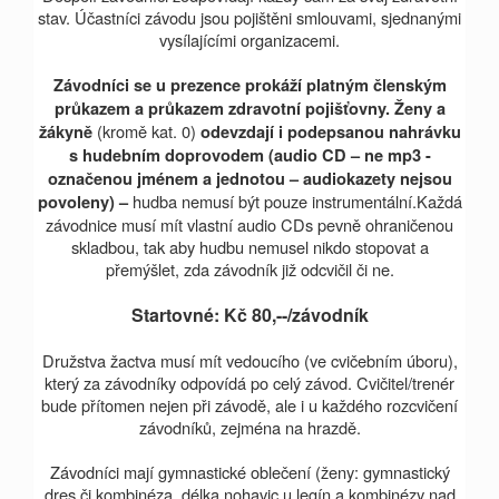
stav. Účastníci závodu jsou pojištěni smlouvami, sjednanými
vysílajícími organizacemi.
Závodníci se u prezence prokáží platným členským
průkazem a průkazem zdravotní pojišťovny. Ženy a
(kromě kat. 0)
žákyně
odevzdají i podepsanou nahrávku
s hudebním doprovodem (audio CD – ne mp3 -
označenou jménem a jednotou – audiokazety nejsou
hudba nemusí být pouze instrumentální.Každá
povoleny) –
závodnice musí mít vlastní audio CD
s pevně ohraničenou
skladbou, tak aby hudbu nemusel nikdo stopovat a
přemýšlet, zda závodník již odcvičil či ne.
Startovné: Kč 80,--/závodník
Družstva žactva musí mít vedoucího (ve cvičebním úboru),
který za závodníky odpovídá po celý závod. Cvičitel/trenér
bude přítomen nejen při závodě, ale i u každého rozcvičení
závodníků, zejména na hrazdě.
Závodníci mají gymnastické oblečení (ženy: gymnastický
dres či kombinéza, délka nohavic u legín a kombinézy nad