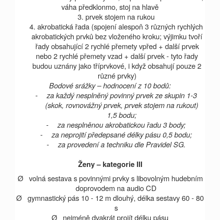
váha předklonmo, stoj na hlavě
3. prvek stojem na rukou
4. akrobatická řada (spojení alespoň 3 různých rychlých
akrobatických prvků bez vloženého kroku; výjimku tvoří
řady obsahující 2 rychlé přemety vpřed + další prvek
nebo 2 rychlé přemety vzad + další prvek - tyto řady
budou uznány jako tříprvkové, i když obsahují pouze 2
různé prvky)
Bodové srážky – hodnocení z 10 bodů:
-
za každý nesplněný povinný prvek ze skupin 1-3
(skok, rovnovážný prvek, prvek stojem na rukout)
1,5 bodu;
-
za nesplněnou akrobatickou řadu 3 body;
-
za neprojití předepsané délky pásu 0,5 bodu;
-
za provedení a techniku dle Pravidel SG.
Ženy – kategorie III
Ø
volná sestava s povinnými prvky s libovolným hudebním
doprovodem na audio CD
Ø
gymnastický pás 10 -
12 m
dlouhý, délka sestavy 60 - 80
s
Ø
nejméně dvakrát projít délku pásu