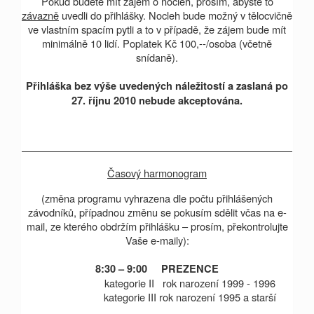
Pokud budete mít zájem o nocleh, prosím, abyste to
závazně
uvedli do přihlášky. Nocleh bude možný v tělocvičně
ve vlastním spacím pytli a to v případě, že zájem bude mít
minimálně 10 lidí. Poplatek Kč 100,--/osoba (včetně
snídaně).
Přihláška bez výše uvedených náležitostí a zaslaná po
27. říjnu 2010 nebude akceptována.
Časový harmonogram
(změna programu vyhrazena dle počtu přihlášených
závodníků, případnou změnu se pokusím sdělit včas na e-
mail, ze kterého obdržím přihlášku – prosím, překontrolujte
Vaše e-maily):
8:30 – 9:00 PREZENCE
kategorie II rok narození 1999 - 1996
kategorie III rok narození
1995 a
starší