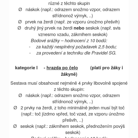
různé z těchto skupin
Ø
náskok (např.: odrazem snožmo vzpor, odrazem
střídnonož výmyk, ..)
Ø
prvek na žerdi (např. ze vzporu únožmo přešvih)
Ø
druhý jiný prvek na žerdi
seskok (např. svis
nebo
vznesmo vzadu, zákmihem seskok)
Bodové srážky – hodnocení z 10 bodů:
-
za každý nesplněný požadavek 2,5 bodu;
-
za provedení a techniku dle Pravidel SG.
kategorie I -
hrazda po čelo
(platí pro žáky i
žákyně)
Sestava musí obsahovat nejméně 4 prvky libovolně spojené
z těchto skupin:
Ø
náskok (např.: odrazem snožmo vzpor, odrazem
střídnonož výmyk, ..)
Ø
2 prvky na žerdi, z toho minimálně jeden musí být toč
(např.: toč jízdmo vpřed, toč vzad, ze vzporu únožmo
přešvih, ..)
Ø
seskok (např.: zákmihem seskok, přednožením povýš
seskok)