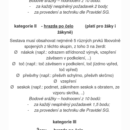
Bodové srážky – hodnocení z 10 bodů:
-
za každý nesplněný požadavek 2 body;
-
za provedení a techniku dle Pravidel SG.
kategorie II
-
hrazda po čelo
(platí pro žáky i
žákyně)
Sestava musí obsahovat nejméně 5 různých prvků libovolně
spojených z těchto skupin, z toho 3 na žerdi:
Ø
náskok (např.: odrazem střídnonož výmyk, vzepření
závěsem v podkolení, ..)
Ø
toč (např.: toč závěsem v podkolení, toč jízdmo vpřed,
toč vpřed)
Ø
přešvihy (např.: přešvih schylmo, přešvih skrčmo)
Ø
vzepření
Ø
seskok (např.: podmet, zákmihem seskok s obratem, ze
vzporu skrčka, ..)
Bodové srážky – hodnocení z 10 bodů:
-
za každý nesplněný požadavek 1,5 bodu;
-
za provedení a techniku dle Pravidel SG.
kategorie III