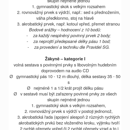
skupin nejméně jednou
1. gymnastický skok s velkým rozsahem
2. rovnovážný prvek s výdrží, např.: sed s přednožením,
váha předklonmo, stoj na hlavě
3. akrobatický prvek, např. kotoul vpřed, přemet stranou
Bodové srážky – hodnocení z 10 bodů:
-
za každý nesplněný povinný prvek 2 body;
-
za neprojití předepsané délky pásu 1 bod;
-
za provedení a techniku dle Pravidel SG.
Žákyně – kategorie I
volná sestava s povinnými prvky s libovolným hudebním
doprovodem na audio CD
Ø
gymnastický pás 10 -
12 m
dlouhý, délka sestavy 35 - 50
s
Ø
nejméně
1 a
1/2 krát projít délku pásu
Ø
v sestavě musí být zařazeny povinné prvky ze všech
skupin nejméně jednou
1. gymnastický skok s velkým rozsahem,
2. rovnovážný prvek s výdrží v postoji jednonož,
3. akrobatická řada (spojení alespoň 2 různých rychlých
akrobatických prvků bez vloženého kroku, výjimku tvoří
2 rychlé přemety vpřed či 2 rychlé přemety vzad a to i