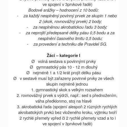
ve spojení v 3prvkové řadě)
Bodové srážky – hodnocení z 10 bodů:
-
za každý nesplněný povinný prvek ze skupin 1 nebo
2 (skok, rovnovážný prvek) 2 body;
-
za nesplněnou akrobatickou řadu 3 body;
-
za neprojití předepsané délky pásu 0,5 bodu a za
nesplnění časového limitu 0,5 bodu;
-
za provedení a techniku dle Pravidel SG.
Žáci – kategorie I
Ø
volná sestava s povinnými prvky
Ø
gymnastický pás 10 -
12 m
dlouhý
Ø
nejméně
1 a
1/2 krát projít délku pásu
Ø
v sestavě musí být zařazeny povinné prvky ze všech
skupin nejméně jednou
1. gymnastický skok s velkým rozsahem
2. rovnovážný prvek s výdrží, např.: sed s přednožením,
váha předklonmo, stoj na hlavě
3. akrobatická řada (spojení alespoň 2 různých rychlých
akrobatických prvků bez vloženého kroku, výjimku tvoří
2 rychlé přemety vpřed či 2 rychlé přemety vzad a to i
ve spojení v 3prvkové řadě)