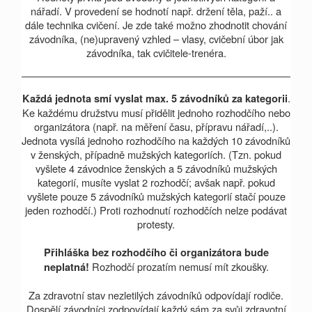
nářadí. V provedení se hodnotí např. držení těla, paží.. a
dále technika cvičení. Je zde také možno zhodnotit chování
závodníka, (ne)upravený vzhled – vlasy, cvičební úbor jak
závodníka, tak cvičitele-trenéra.
.
Každá jednota smí vyslat max. 5 závodníků za kategorii
Ke každému družstvu musí přidělit jednoho rozhodčího nebo
organizátora (např. na měření času, přípravu nářadí,..).
Jednota vysílá jednoho rozhodčího na každých 10 závodníků
v ženských, případně mužských kategoriích. (Tzn. pokud
vyšlete 4 závodnice ženských a 5 závodníků mužských
kategorií, musíte vyslat 2 rozhodčí; avšak např. pokud
vyšlete pouze 5 závodníků mužských kategorií stačí pouze
jeden rozhodčí.) Proti rozhodnutí rozhodčích nelze podávat
protesty.
Přihláška bez rozhodčího či organizátora bude
Rozhodčí prozatím nemusí mít zkoušky.
neplatná!
Za zdravotní stav nezletilých závodníků odpovídají rodiče.
Dospělí závodníci zodpovídají každý sám za svůj zdravotní