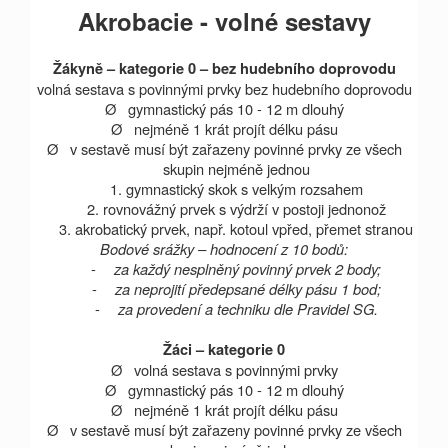
Akrobacie - volné sestavy
Žákyně – kategorie 0 – bez hudebního doprovodu
volná sestava s povinnými prvky bez hudebního doprovodu
Ø
gymnastický pás 10 -
12 m
dlouhý
Ø
nejméně 1 krát projít délku pásu
Ø
v sestavě musí být zařazeny povinné prvky ze všech
skupin nejméně jednou
1. gymnastický skok s velkým rozsahem
2. rovnovážný prvek s výdrží v postoji jednonož
3. akrobatický prvek, např. kotoul vpřed, přemet stranou
Bodové srážky – hodnocení z 10 bodů:
-
za každý nesplněný povinný prvek 2 body;
-
za neprojití předepsané délky pásu 1 bod;
-
za provedení a techniku dle Pravidel SG.
Žáci – kategorie 0
Ø
volná sestava s povinnými prvky
Ø
gymnastický pás 10 -
12 m
dlouhý
Ø
nejméně 1 krát projít délku pásu
Ø
v sestavě musí být zařazeny povinné prvky ze všech