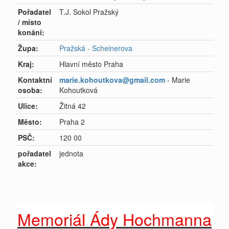
Pořadatel
T.J. Sokol Pražský
/ místo
konání:
Župa:
Pražská - Scheinerova
Kraj:
Hlavní město Praha
Kontaktní
marie.kohoutkova@gmail.com
- Marie
osoba:
Kohoutková
Ulice:
Žitná 42
Město:
Praha 2
PSČ:
120 00
pořadatel
jednota
akce:
Memoriál Ády Hochmanna