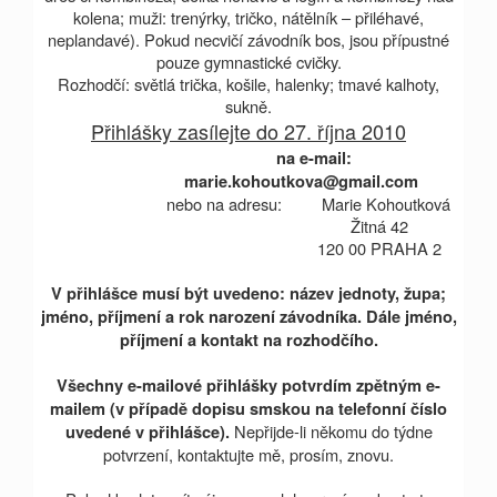
kolena; muži: trenýrky, tričko, nátělník – přiléhavé,
neplandavé). Pokud necvičí závodník bos, jsou přípustné
pouze gymnastické cvičky.
Rozhodčí: světlá trička, košile, halenky; tmavé kalhoty,
sukně.
Přihlášky zasílejte do 27. října 2010
na e-mail:
marie.kohoutkova@gmail.com
nebo na adresu: Marie Kohoutková
Žitná 42
120 00 PRAHA 2
V přihlášce musí být uvedeno: název jednoty, župa;
jméno, příjmení a rok narození závodníka. Dále jméno,
příjmení a kontakt na rozhodčího.
Všechny e-mailové přihlášky potvrdím zpětným e-
mailem (v případě dopisu smskou na telefonní číslo
Nepřijde-li někomu do týdne
uvedené v přihlášce).
potvrzení, kontaktujte mě, prosím, znovu.