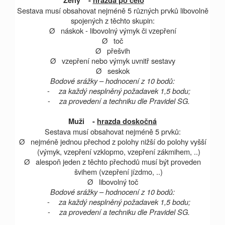
Ženy -
hrazda po čelo
Sestava musí obsahovat nejméně 5 různých prvků libovolně
spojených z těchto skupin:
Ø
náskok - libovolný výmyk či vzepření
Ø
toč
Ø
přešvih
Ø
vzepření nebo výmyk uvnitř sestavy
Ø
seskok
Bodové srážky – hodnocení z 10 bodů:
-
za každý nesplněný požadavek 1,5 bodu;
-
za provedení a techniku dle Pravidel SG.
Muži -
hrazda doskočná
Sestava musí obsahovat nejméně 5 prvků:
Ø
nejméně jednou přechod z polohy nižší do polohy vyšší
(výmyk, vzepření vzklopmo, vzepření zákmihem, ..)
Ø
alespoň jeden z těchto přechodů musí být proveden
švihem (vzepření jízdmo, ..)
Ø
libovolný toč
Bodové srážky – hodnocení z 10 bodů:
-
za každý nesplněný požadavek 1,5 bodu;
-
za provedení a techniku dle Pravidel SG.