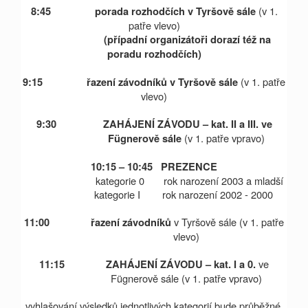
(v 1.
8:45 porada rozhodčích v Tyršově sále
patře vlevo)
(případní organizátoři dorazí též na
poradu rozhodčích)
(v 1. patře
9:15 řazení závodníků v Tyršově sále
vlevo)
9:30 ZAHÁJENÍ ZÁVODU – kat. II a III. ve
(v 1. patře vpravo)
Fügnerově sále
10:15 – 10:45 PREZENCE
kategorie 0 rok narození
2003 a
mladší
kategorie I rok narození 2002 - 2000
v Tyršově sále (v 1. patře
11:00
řazení závodníků
vlevo)
ve
11:15
ZAHÁJENÍ ZÁVODU – kat. I a 0.
Fügnerově sále (v 1. patře vpravo)
vyhlašování výsledků jednotlivých kategorií bude průběžné.