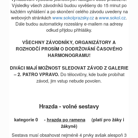
Výsledky všech závodníků budou vyvěšeny do 15 minut po
každém vyhlášení a po skončení celého závodu uvedeny na
webových stránkách
www.sokolprazsky.cz
a
www.sokol.cz
.
Dále budou automaticky rozeslány e-mailem na adresy
odkud přijdou přihlášky.
VŠECHNY ZÁVODNÍKY, ORGANIZÁTORY A
ROZHODČÍ PROSÍM O DODRŽOVÁNÍ ČASOVÉHO
HARMONOGRAMU!
DIVÁCI MAJÍ MOŽNOST SLEDOVAT ZÁVOD Z GALERIE
Do tělocvičny, kde bude probíhat
– 2. PATRO VPRAVO.
závod, jim vstup nebude povolen.
Hrazda - volné sestavy
kategorie 0 -
hrazda po ramena
(platí pro žáky i
žákyně)
Sestava musí obsahovat nejméně 4 prvky avšak alespoň 3