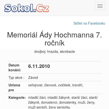
Toggl
navig
Sdílet na Facebooku
Memoriál Ády Hochmanna 7.
ročník
dvojboj: hrazda, akrobacie
6.11.2010
Datum
konání:
Typ akce :
Závod
Určena
veřejnost, členové, cvičitelé, trenéři,
pro
Kategorie:
mladší žáci, mladší žákyně, starší žáci, starší
žákyně, dorostenci, dorostenky, muži, ženy,
muži senioři, ženy seniorky,