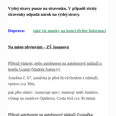
Výdej stravy pouze na stravenku. V p
ř
ípadě
ztráty
stravenky odpadá nárok na výdej stravy.
Doprava:
také viz mapky na konci těchto Informací
Na místo ubytování – ZŠ Jasanová
Příjezd vlakem, nebo autobusem na autobusové nádraží u
hotelu Grand (Student Agency):
Autobus č. 67, zastávka je před hl.východem z nádraží,
vpravo cca 30m,
pak přes silnici /zastavuje tam i tramvaj/ směr Jundrov,
výstup na zastávce Optátova. Cesta trvá cca 30 minut.
Příjezd autobusem na autobusové nádraží Zvonařka: