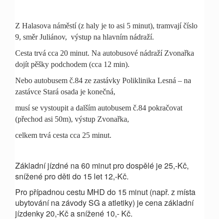
Z Halasova náměstí (z haly je to asi 5 minut), tramvají číslo
9, směr Juliánov, výstup na hlavním nádraží.
Cesta trvá cca 20 minut. Na autobusové nádraží Zvonařka
dojít pěšky podchodem (cca 12 min).
Nebo autobusem č.84 ze zastávky Poliklinika Lesná – na
zastávce Stará osada je konečná,
musí se vystoupit a dalším autobusem č.84 pokračovat
(přechod asi 50m), výstup Zvonařka,
celkem trvá cesta cca 25 minut.
Základní jízdné na 60 minut pro dospělé je 25,-Kč,
snížené pro děti do 15 let 12,-Kč.
Pro případnou cestu MHD do 15 minut (např. z místa
ubytování na závody SG a atletiky) je cena základní
jízdenky 20,-Kč a snížené 10,- Kč.