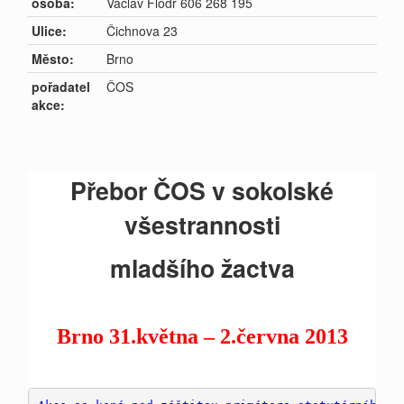
osoba:
Václav Flodr 606 268 195
Ulice:
Čichnova 23
Město:
Brno
pořadatel
ČOS
akce:
Přebor
ČOS v sokolské
všestrannosti
mladšího žactva
Brno 31.května – 2.června
2013