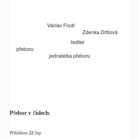
Václav Flodr
Zdenka Drtilová
ředitel
přeboru
jednatelka přeboru
P
ř
ebor v
č
íslech
:
P
ř
ihlášeno
22
žup