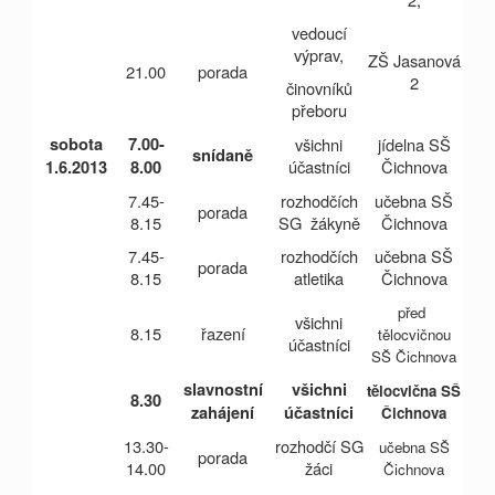
vedoucí
výprav,
ZŠ Jasanová
21.00
porada
2
činovníků
přeboru
sobota
7.00-
všichni
jídelna SŠ
snídaně
účastníci
Čichnova
1.6.2013
8.00
7.45-
rozhodčích
učebna SŠ
porada
8.15
SG žákyně
Čichnova
7.45-
rozhodčích
učebna SŠ
porada
8.15
atletika
Čichnova
před
všichni
8.15
řazení
tělocvičnou
účastníci
SŠ Čichnova
slavnostní
všichni
tělocvična SŠ
8.30
zahájení
účastníci
Čichnova
13.30-
rozhodčí SG
učebna SŠ
porada
14.00
žáci
Čichnova