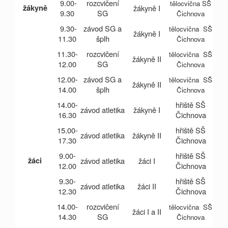
9.00-
rozcvičení
tělocvična SŠ
žákyně
žákyně I
9.30
SG
Čichnova
9.30-
závod SG a
tělocvična SŠ
žákyně I
11.30
šplh
Čichnova
11.30-
rozcvičení
tělocvična SŠ
žákyně II
12.00
SG
Čichnova
12.00-
závod SG a
tělocvična SŠ
žákyně II
14.00
šplh
Čichnova
14.00-
hřiště SŠ
závod atletika
žákyně I
16.30
Čichnova
15.00-
hřiště SŠ
závod atletika
žákyně II
17.30
Čichnova
9.00-
hřiště SŠ
žáci
závod atletika
žáci I
12.00
Čichnova
9.30-
hřiště SŠ
závod atletika
žáci II
12.30
Čichnova
14.00-
rozcvičení
tělocvična SŠ
žáci I a II
14.30
SG
Čichnova