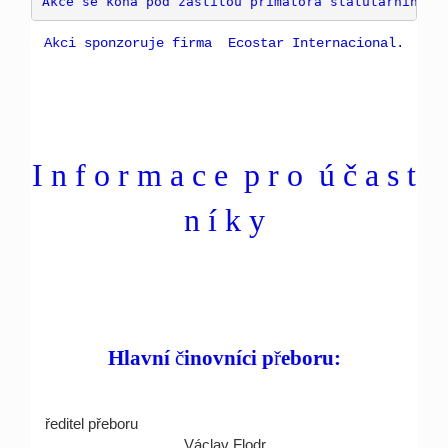
A
kce se koná pod záštitou primátora statutárního m
Akci sponzoruje firma Ecostar Internacional.
I n f o r m a c e p r o ú č a s t
n í k y
Hlavní
č
inovníci p
ř
eboru:
ředitel přeboru
Václav Flodr