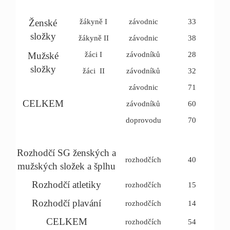
Ženské
žákyně I
závodnic
33
složky
žákyně II
závodnic
38
Mužské
žáci I
závodníků
28
složky
žáci II
závodníků
32
závodnic
71
CELKEM
závodníků
60
doprovodu
70
Rozhodčí SG ženských a
rozhodčích
40
mužských složek a šplhu
Rozhodčí atletiky
rozhodčích
15
Rozhodčí plavání
rozhodčích
14
CELKEM
rozhodčích
54