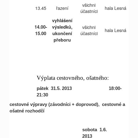
všichni
13.45
řazení
hala Lesná
účastníci
vyhlášení
14.00-
výsledků,
všichni
hala Lesná
účastníci
15.00
ukončení
přeboru
Výplata cestovného, ošatného:
pátek 31.5. 2013 18:00-
21:30
cestovné výpravy (závodníci + doprovod), cestovné a
ošatné rozhodčí
sobota 1.6.
2013