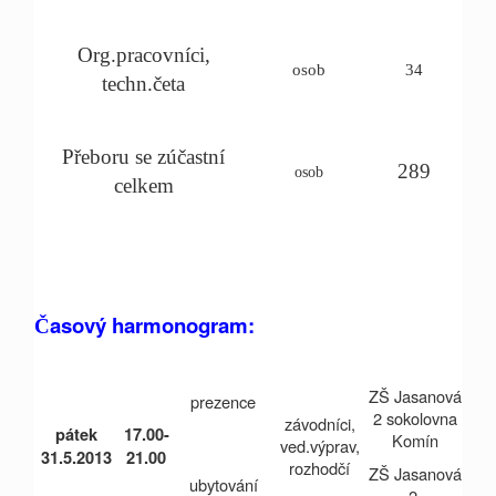
Org.pracovníci,
osob
34
techn.četa
Přeboru se zúčastní
289
osob
celkem
asový harmonogram:
Č
ZŠ Jasanová
prezence
2 sokolovna
závodníci,
pátek
17.00-
Komín
ved.výprav,
31.5.2013
21.00
rozhodčí
ZŠ Jasanová
ubytování
2,