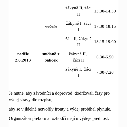
žákyně II, žáci
13.00-14.30
II
žákyně I, žáci
večeře
17.30-18.15
I
žáci II, žákyně
18.15-19.00
II
neděle
snídaně +
žákyně II,
6.30-6.50
2.6.2013
balíček
žáci II
žákyně I, žáci
7.00-7.20
I
Je nutné, aby závodníci a doprovod dodržovali časy pro
výdej stravy dle rozpisu,
aby se v jídeln
ě
netvo
ř
ily fronty a výdej probíhal plynule.
Organizáto
ř
i p
ř
eboru a rozhodčí mají u výdeje p
ř
ednost.