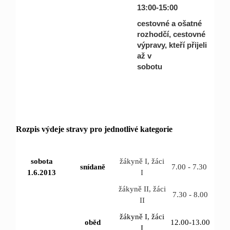
13:00-15:00
cestovné a ošatné
rozhodčí, cestovné
výpravy, kteří přijeli
až v
sobo
Rozpis výdeje stravy pro jednotlivé kategorie
sobota
žákyně I, žáci
snídaně
7.00 - 7.30
1.6.2013
I
žákyně II, žáci
7.30 - 8.00
II
žákyně I, žáci
oběd
12.00-13.00
I