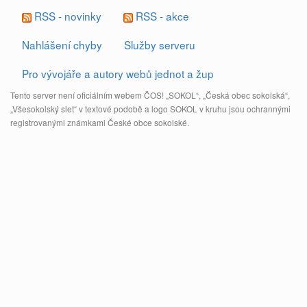
RSS - novinky
RSS - akce
Nahlášení chyby
Služby serveru
Pro vývojáře a autory webů jednot a žup
Tento server není oficiálním webem ČOS! „SOKOL“, „Česká obec sokolská“,
„Všesokolský slet“ v textové podobě a logo SOKOL v kruhu jsou ochrannými
registrovanými známkami České obce sokolské.