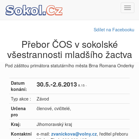
Toggl
navig
Sdílet na Facebooku
Přebor ČOS v sokolské
všestrannosti mladšího žactva
Pod záštitou primátora statutárního města Brna Romana Onderky
30.5.-2.6.2013
Datum
8.15 -
konání:
Typ akce :
Závod
Určena
členové, cvičitelé,
pro
Kraj:
Jihomoravský kraj
Kontaktní
e-mail:
zvanickova@volny.cz
, ředitel přeboru