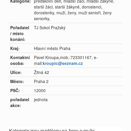
Kategorie:
předškolní děti, mladší žáci, mladší žákyně,
starší žáci, starší žákyně, dorostenci,
dorostenky, muži, ženy, muži senioři, ženy
seniorky,
Pořadatel
TJ Sokol Pražský
/ místo
konání:
Kraj:
Hlavní město Praha
Kontaktní
Pavel Kroupa,mob.:723301167, e-
osoba:
mail:
kroupic@seznam.cz
Ulice:
Žitná 42
Město:
Praha 2
PSČ:
12000
pořadatel
jednota
akce:
Kategorie jsou rozděleny na ženy a muže