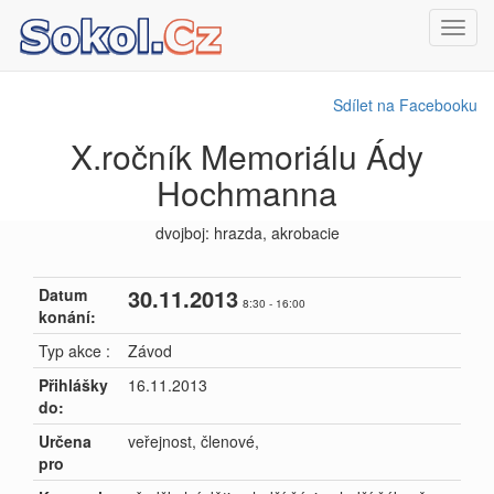
Toggl
navig
Sdílet na Facebooku
X.ročník Memoriálu Ády
Hochmanna
dvojboj: hrazda, akrobacie
30.11.2013
Datum
8:30 - 16:00
konání:
Typ akce :
Závod
Přihlášky
16.11.2013
do:
Určena
veřejnost, členové,
pro