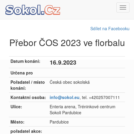
Toggl
navig
Sdílet na Facebooku
Přebor ČOS 2023 ve florbalu
16.9.2023
Datum konání:
Určena pro
Pořadatel / místo
Česká obec sokolská
konání:
Kontaktní osoba:
info@sokol.eu
, tel. +420257007111
Ulice:
Enteria arena, Tréninkové centrum
Sokoli Pardubice
Město:
Pardubice
pořadatel akce: