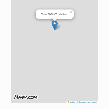
×
Přebor ČOS 2023 ve florbalu
Leaflet
|
© Seznam.cz a.s. a další