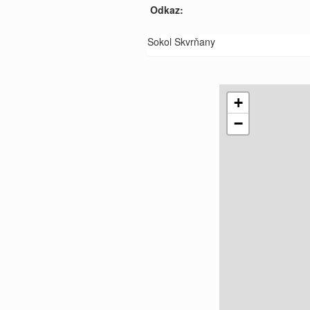
Odkaz:
Sokol Skvrňany
+
−