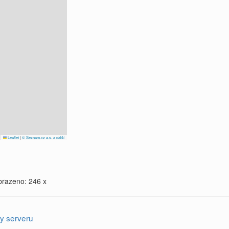
Leaflet
|
© Seznam.cz a.s. a další
brazeno: 246 x
y serveru