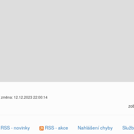
í změna: 12.12.2023 22:00:14
zo
RSS - novinky
RSS - akce
Nahlášení chyby
Služb