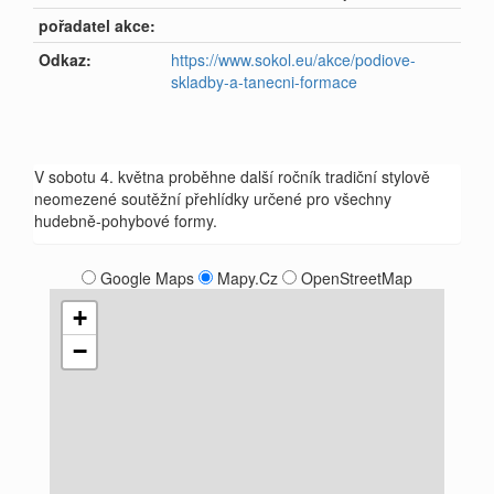
pořadatel akce:
Odkaz:
https://www.sokol.eu/akce/podiove-
skladby-a-tanecni-formace
V sobotu 4. května proběhne další ročník tradiční stylově
neomezené soutěžní přehlídky určené pro všechny
hudebně-pohybové formy.
Google Maps
Mapy.Cz
OpenStreetMap
+
−