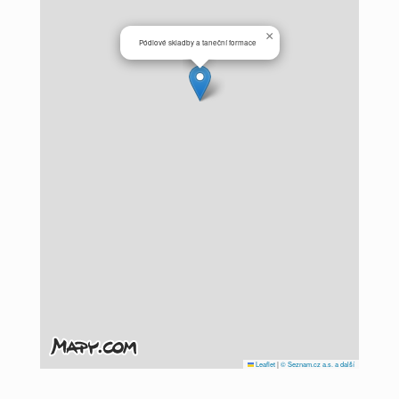
×
Pódiové skladby a taneční formace
Leaflet
|
© Seznam.cz a.s. a další