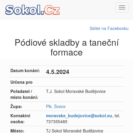
Toggl
navig
Sdílet na Facebooku
Pódiové skladby a taneční
formace
4.5.2024
Datum konání:
Určena pro
Pořadatel /
T.J. Sokol Moravské Budějovice
místo konání:
Župa:
Plk. Švece
Kontaktní
moravske_budejovice@sokol.eu
, tel.
osoba:
737355485
Město:
TJ Sokol Moravské Budějovice