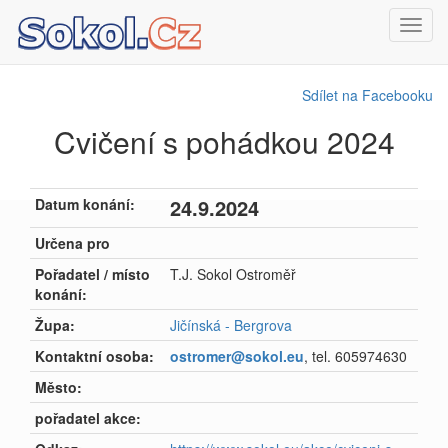
Toggl
navig
Sdílet na Facebooku
Cvičení s pohádkou 2024
24.9.2024
Datum konání:
Určena pro
Pořadatel / místo
T.J. Sokol Ostroměř
konání:
Župa:
Jičínská - Bergrova
Kontaktní osoba:
ostromer@sokol.eu
, tel. 605974630
Město:
pořadatel akce: