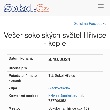
Toggl
navig
Sdílet na Facebooku
Večer sokolských světel Hřivice
- kopie
8.10.2024
Datum konání:
Určena pro
Pořadatel / místo
T.J. Sokol Hřivice
konání:
Župa:
Sladkovského
Kontaktní osoba:
hrivice@sokol.eu
, tel.
737706352
Město:
Sokolovna Hřivice č.p. 159