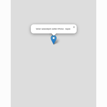
×
Večer sokolských světel Hřivice - kopie