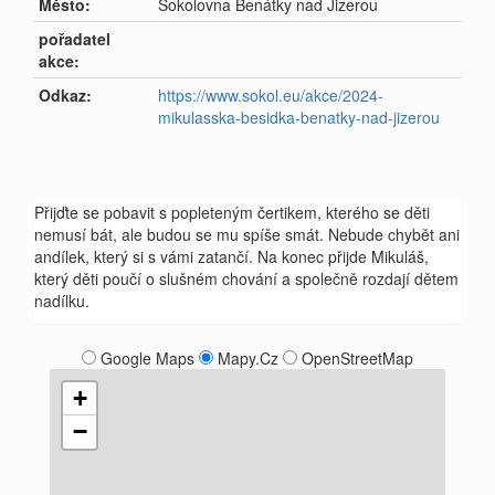
Město:
Sokolovna Benátky nad Jizerou
pořadatel
akce:
Odkaz:
https://www.sokol.eu/akce/2024-
mikulasska-besidka-benatky-nad-jizerou
Přijďte se pobavit s popleteným čertikem, kterého se děti
nemusí bát, ale budou se mu spíše smát. Nebude chybět ani
andílek, který si s vámi zatančí. Na konec přijde Mikuláš,
který děti poučí o slušném chování a společně rozdají dětem
nadílku.
Google Maps
Mapy.Cz
OpenStreetMap
+
−