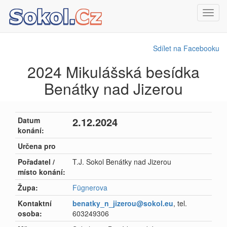
Toggl
navig
Sdílet na Facebooku
2024 Mikulášská besídka
Benátky nad Jizerou
2.12.2024
Datum
konání:
Určena pro
Pořadatel /
T.J. Sokol Benátky nad Jizerou
místo konání:
Župa:
Fügnerova
Kontaktní
benatky_n_jizerou@sokol.eu
, tel.
osoba:
603249306