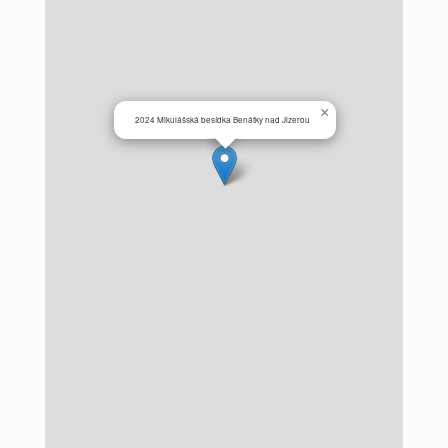
×
2024 Mikulášská besídka Benátky nad Jizerou