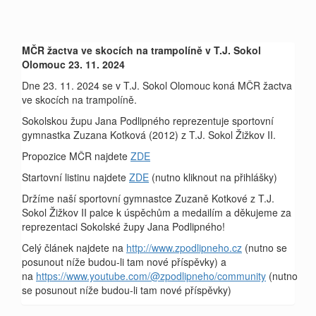
MČR žactva ve skocích na trampolíně v T.J. Sokol
Olomouc 23. 11. 2024
Dne 23. 11. 2024 se v T.J. Sokol Olomouc koná MČR žactva
ve skocích na trampolíně.
Sokolskou župu Jana Podlipného reprezentuje sportovní
gymnastka Zuzana Kotková (2012) z T.J. Sokol Žižkov II.
Propozice MČR najdete
ZDE
Startovní listinu najdete
ZDE
(nutno kliknout na přihlášky)
Držíme naší sportovní gymnastce Zuzaně Kotkové z T.J.
Sokol Žižkov II palce k úspěchům a medailím a děkujeme za
reprezentaci Sokolské župy Jana Podlipného!
Celý článek najdete na
http://www.zpodlipneho.cz
(nutno se
posunout níže budou-li tam nové příspěvky) a
na
https://www.youtube.com/@zpodlipneho/community
(nutno
se posunout níže budou-li tam nové příspěvky)