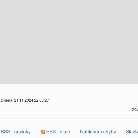
í změna: 21.11.2024 22:00:27
zo
RSS - novinky
RSS - akce
Nahlášení chyby
Služb