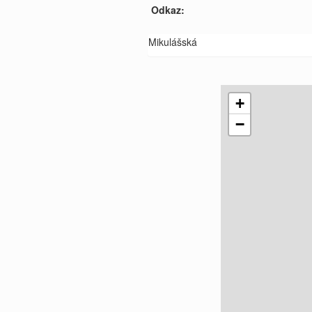
Odkaz:
Mikulášská
+
−