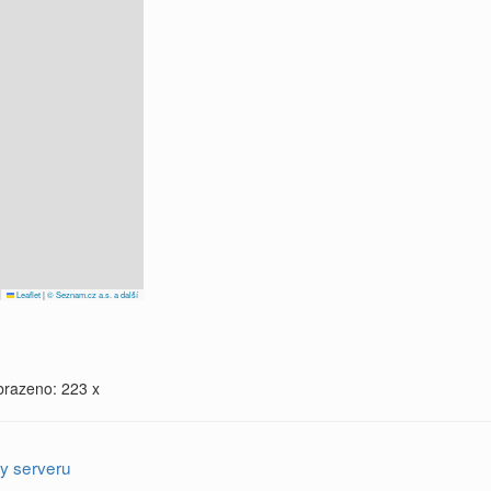
Leaflet
|
© Seznam.cz a.s. a další
brazeno: 223 x
y serveru