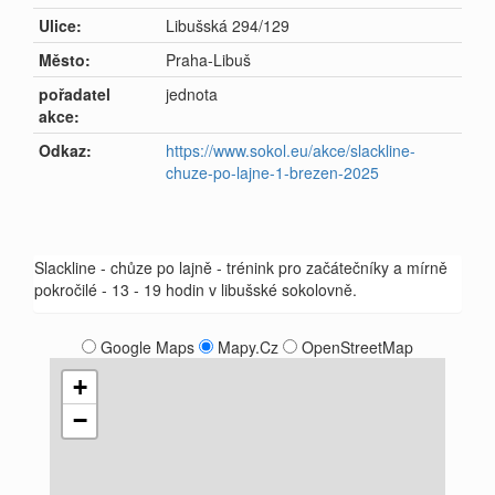
Ulice:
Libušská 294/129
Město:
Praha-Libuš
pořadatel
jednota
akce:
Odkaz:
https://www.sokol.eu/akce/slackline-
chuze-po-lajne-1-brezen-2025
Slackline - chůze po lajně - trénink pro začátečníky a mírně
pokročilé - 13 - 19 hodin v libušské sokolovně.
Google Maps
Mapy.Cz
OpenStreetMap
+
−