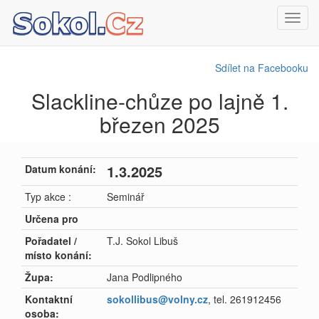
Toggl
navig
Sdílet na Facebooku
Slackline-chůze po lajně 1.
březen 2025
1.3.2025
Datum konání:
Typ akce :
Seminář
Určena pro
Pořadatel /
T.J. Sokol Libuš
místo konání:
Župa:
Jana Podlipného
Kontaktní
sokollibus@volny.cz
, tel. 261912456
osoba: