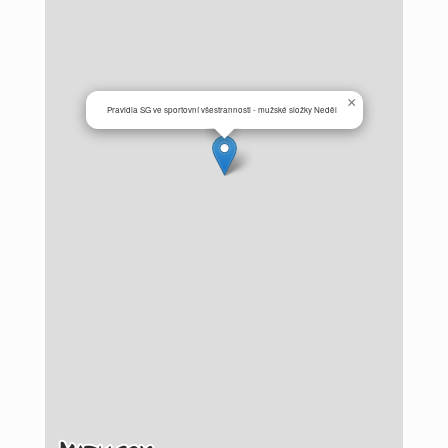
×
Pravidla SG ve sportovní všestrannosti - mužské složky Neděl