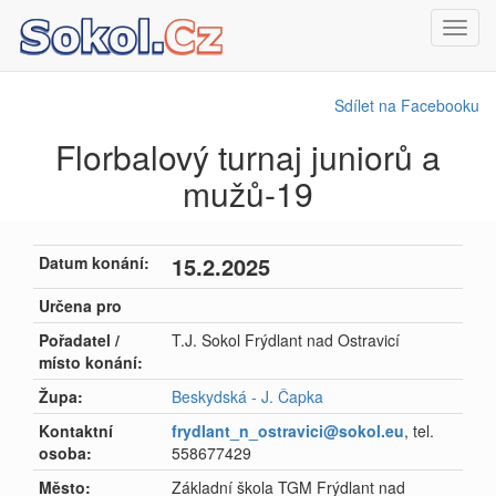
Toggl
navig
Sdílet na Facebooku
Florbalový turnaj juniorů a
mužů-19
15.2.2025
Datum konání:
Určena pro
Pořadatel /
T.J. Sokol Frýdlant nad Ostravicí
místo konání:
Župa:
Beskydská - J. Čapka
Kontaktní
frydlant_n_ostravici@sokol.eu
, tel.
osoba:
558677429
Město:
Základní škola TGM Frýdlant nad