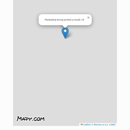
×
Florbalový turnaj juniorů a mužů-19
Leaflet
|
© Seznam.cz a.s. a další