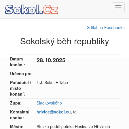
Toggl
navig
Sdílet na Facebooku
Sokolský běh republiky
28.10.2025
Datum
konání:
Určena pro
Pořadatel /
T.J. Sokol Hřivice
místo
konání:
Župa:
Sladkovského
Kontaktní
hrivice@sokol.eu
, tel.
osoba:
Město:
Stezka podél potoka Hasina ze Hřivic do