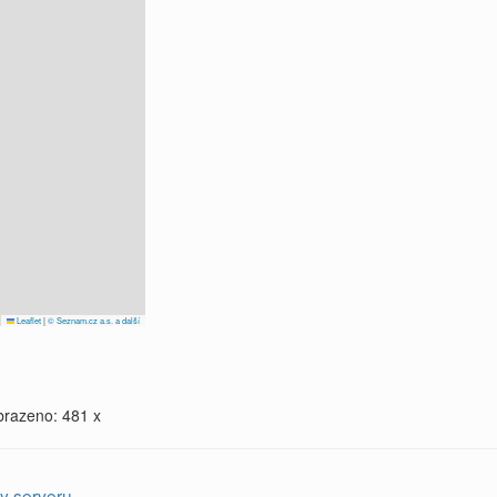
Leaflet
|
© Seznam.cz a.s. a další
brazeno: 481 x
y serveru