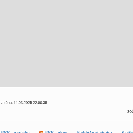
í změna: 11.03.2025 22:00:35
zo
RSS - novinky
RSS - akce
Nahlášení chyby
Služb