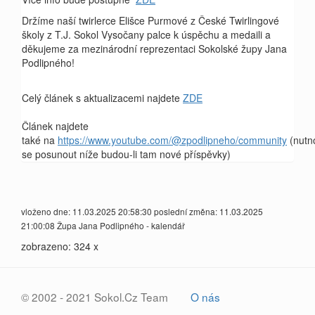
Držíme naší twirlerce Elišce Purmové z České Twirlingové
školy z T.J. Sokol Vysočany palce k úspěchu a medaili a
děkujeme za mezinárodní reprezentaci Sokolské župy Jana
Podlipného!
Celý článek s aktualizacemi najdete
ZDE
Článek najdete
také na
https://www.youtube.com/@zpodlipneho/community
(nutn
se posunout níže budou-li tam nové příspěvky)
vloženo dne: 11.03.2025 20:58:30 poslední změna: 11.03.2025
21:00:08 Župa Jana Podlipného - kalendář
zobrazeno: 324 x
© 2002 - 2021 Sokol.Cz Team
O nás