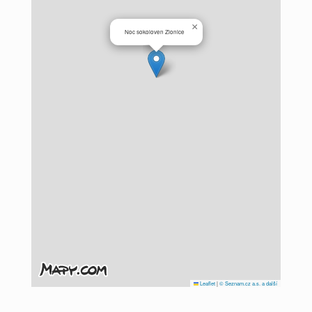
×
Noc sokoloven Zlonice
Leaflet
|
© Seznam.cz a.s. a další