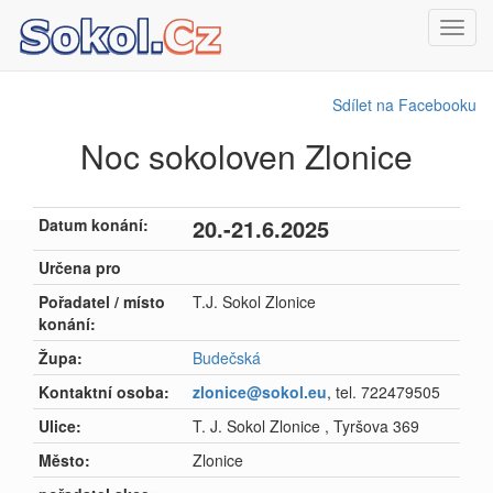
Toggl
navig
Sdílet na Facebooku
Noc sokoloven Zlonice
20.-21.6.2025
Datum konání:
Určena pro
Pořadatel / místo
T.J. Sokol Zlonice
konání:
Župa:
Budečská
Kontaktní osoba:
zlonice@sokol.eu
, tel. 722479505
Ulice:
T. J. Sokol Zlonice , Tyršova 369
Město:
Zlonice