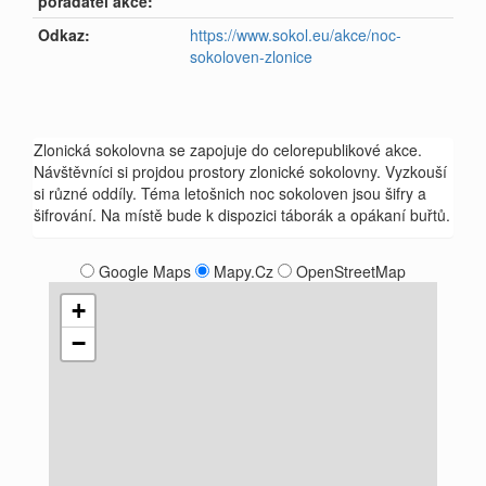
pořadatel akce:
Odkaz:
https://www.sokol.eu/akce/noc-
sokoloven-zlonice
Zlonická sokolovna se zapojuje do celorepublikové akce.
Návštěvníci si projdou prostory zlonické sokolovny. Vyzkouší
si různé oddíly. Téma letošnich noc sokoloven jsou šifry a
šifrování. Na místě bude k dispozici táborák a opákaní buřtů.
Google Maps
Mapy.Cz
OpenStreetMap
+
−