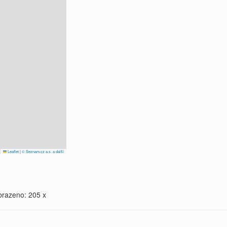
Leaflet
|
© Seznam.cz a.s. a další
brazeno: 205 x