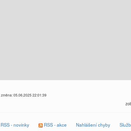
í změna: 05.06.2025 22:01:39
zo
RSS - novinky
RSS - akce
Nahlášení chyby
Služb