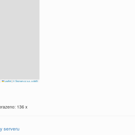
Leaflet
|
© Seznam.cz a.s. a další
brazeno: 136 x
y serveru