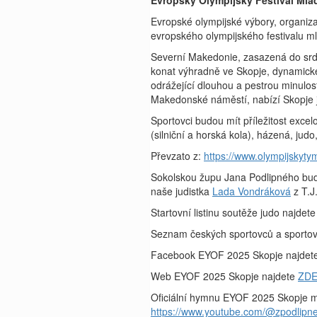
Evropský Olympijský Festival Ml
Evropské olympijské výbory, organiza
evropského olympijského festivalu m
Severní Makedonie, zasazená do srdc
konat výhradně ve Skopje, dynamickém
odrážející dlouhou a pestrou minulos
Makedonské náměstí, nabízí Skopje je
Sportovci budou mít příležitost excel
(silniční a horská kola), házená, judo,
Převzato z:
https://www.olympijskyty
Sokolskou župu Jana Podlipného bud
naše judistka
Lada Vondráková
z T.J
Startovní listinu soutěže judo najdet
Seznam českých sportovců a sportov
Facebook EYOF 2025 Skopje najdet
Web EYOF 2025 Skopje najdete
ZD
Oficiální hymnu EYOF 2025 Skopje m
https://www.youtube.com/@zpodlipn