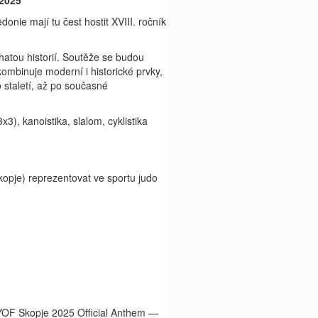
. 2025
ie mají tu čest hostit XVIII. ročník
atou historií. Soutěže se budou
ombinuje moderní i historické prvky,
 staletí, až po současné
3), kanoistika, slalom, cyklistika
pje) reprezentovat ve sportu judo
YOF Skopje 2025 Official Anthem —