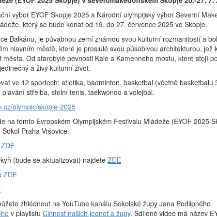
ádeže (EYOF 2025 Skopje) v severomakedonském Skopje 20.-27. 7
ční výbor EYOF Skopje 2025 a Národní olympijský výbor Severní Makedon
ládeže, který se bude konat od 19. do 27. července 2025 ve Skopje.
e Balkánu, je půvabnou zemí známou svou kulturní rozmanitostí a boh
 hlavním městě, které je proslulé svou působivou architekturou, jež k
t města. Od starobylé pevnosti Kale a Kamenného mostu, které stojí po
dinečný a živý kulturní život.
ovat ve 12 sportech: atletika, badminton, basketbal (včetně basketbalu 3x
 plavání střelba, stolní tenis, taekwondo a volejbal.
m.cz/olympic/skopje-2025
e na tomto Evropském Olympijském Festivalu Mládeže (EYOF 2025 Sko
. Sokol Praha Vršovice.
e
ZDE
kyň (bude se aktualizovat) najdete
ZDE
e
ZDE
E
ůžete zhlédnout na YouTube kanálu Sokolské župy Jana Podlipného
eho
v playlistu
Činnost našich jednot a župy
. Sdílené video má název E