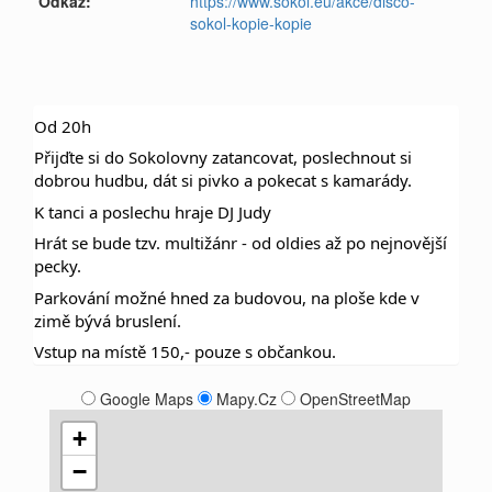
Odkaz:
https://www.sokol.eu/akce/disco-
sokol-kopie-kopie
Od 20h
Přijďte si do Sokolovny zatancovat, poslechnout si
dobrou hudbu, dát si pivko a pokecat s kamarády.
K tanci a poslechu hraje DJ Judy
Hrát se bude tzv. multižánr - od oldies až po nejnovější
pecky.
Parkování možné hned za budovou, na ploše kde v
zimě bývá bruslení.
Vstup na místě 150,- pouze s občankou.
Google Maps
Mapy.Cz
OpenStreetMap
+
−