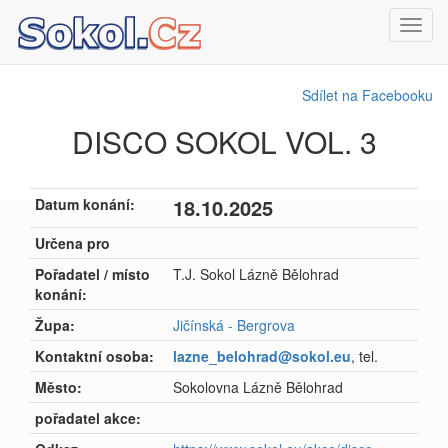
Toggl
navig
Sdílet na Facebooku
DISCO SOKOL VOL. 3
18.10.2025
Datum konání:
Určena pro
Pořadatel / místo
T.J. Sokol Lázně Bělohrad
konání:
Župa:
Jičínská - Bergrova
Kontaktní osoba:
lazne_belohrad@sokol.eu
, tel.
Město:
Sokolovna Lázně Bělohrad
pořadatel akce: