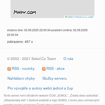
Leaflet
|
© Seznam.cz a.s. a další
vloženo dne: 02.09.2025 22:00:34 poslední změna: 02.09.2025
22:00:34
zobrazeno: 457 x
© 2002 - 2021 Sokol.Cz Team
O nás
RSS - novinky
RSS - akce
Nahlášení chyby
Služby serveru
Pro vývojáře a autory webů jednot a žup
Tento server není oficiálním webem ČOS! „SOKOL“, „Česká obec sokolská“,
„Všesokolský slet“ v textové podobě a logo SOKOL v kruhu jsou ochrannými
registrovanými známkami České obce sokolské.