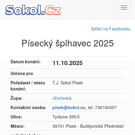
Toggl
navig
Sdílet na Facebooku
Písecký šplhavec 2025
11.10.2025
Datum konání:
Určena pro
Pořadatel / místo
T.J. Sokol Písek
konání:
Župa:
Jihočeská
Kontaktní osoba:
pisek@sokol.eu
, tel. 736740307
Ulice:
Tyršova 395/3
Město:
39701 Písek - Budějovické Předměstí