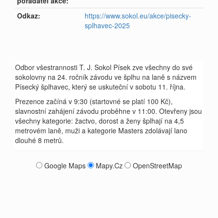
pořadatel akce:
Odkaz:
https://www.sokol.eu/akce/pisecky-
splhavec-2025
Odbor všestrannosti T. J. Sokol Písek zve všechny do své
sokolovny na 24. ročník závodu ve šplhu na laně s názvem
Písecký šplhavec, který se uskuteční v sobotu 11. října.
Prezence začíná v 9:30 (startovné se platí 100 Kč),
slavnostní zahájení závodu proběhne v 11:00. Otevřeny jsou
všechny kategorie: žactvo, dorost a ženy šplhají na 4,5
metrovém laně, muži a kategorie Masters zdolávají lano
dlouhé 8 metrů.
Google Maps
Mapy.Cz
OpenStreetMap