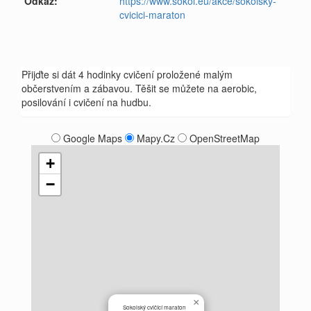
Odkaz:
https://www.sokol.eu/akce/sokolsky-
cvicici-maraton
Přijďte si dát 4 hodinky cvičení proložené malým
občerstvením a zábavou. Těšit se můžete na aerobic,
posilování i cvičení na hudbu.
Google Maps
Mapy.Cz
OpenStreetMap
+
−
×
Sokolský cvičící maraton