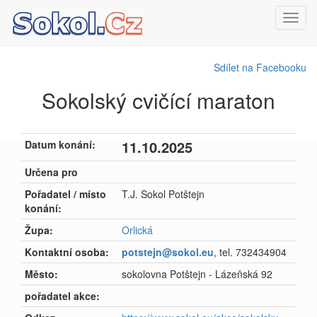
Toggl
navig
Sdílet na Facebooku
Sokolský cvičící maraton
11.10.2025
Datum konání:
Určena pro
Pořadatel / místo
T.J. Sokol Potštejn
konání:
Župa:
Orlická
Kontaktní osoba:
potstejn@sokol.eu
, tel. 732434904
Město:
sokolovna Potštejn - Lázeňská 92
pořadatel akce: