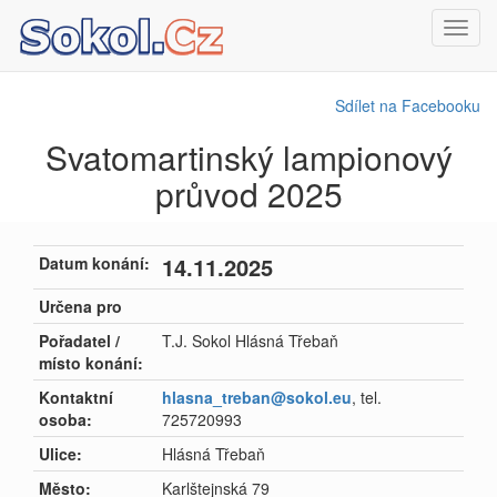
Toggl
navig
Sdílet na Facebooku
Svatomartinský lampionový
průvod 2025
14.11.2025
Datum konání:
Určena pro
Pořadatel /
T.J. Sokol Hlásná Třebaň
místo konání:
Kontaktní
hlasna_treban@sokol.eu
, tel.
osoba:
725720993
Ulice:
Hlásná Třebaň
Město:
Karlštejnská 79