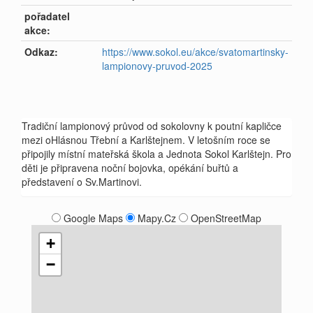
pořadatel
akce:
Odkaz:
https://www.sokol.eu/akce/svatomartinsky-
lampionovy-pruvod-2025
Tradiční lampionový průvod od sokolovny k poutní kapličce
mezi oHlásnou Třební a Karlštejnem. V letošním roce se
připojily místní mateřská škola a Jednota Sokol Karlštejn. Pro
děti je připravena noční bojovka, opékání buřtů a
představení o Sv.Martinovi.
Google Maps
Mapy.Cz
OpenStreetMap
+
−