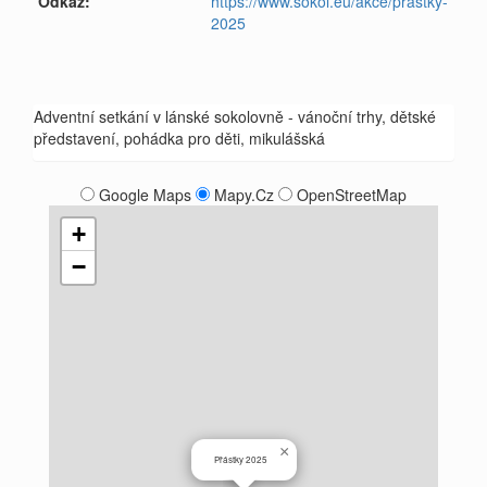
Odkaz:
https://www.sokol.eu/akce/prastky-
2025
Adventní setkání v lánské sokolovně - vánoční trhy, dětské
představení, pohádka pro děti, mikulášská
Google Maps
Mapy.Cz
OpenStreetMap
+
−
×
Přástky 2025