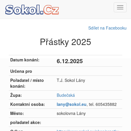
Toggl
navig
Sdílet na Facebooku
Přástky 2025
6.12.2025
Datum konání:
Určena pro
Pořadatel / místo
T.J. Sokol Lány
konání:
Župa:
Budečská
Kontaktní osoba:
lany@sokol.eu
, tel. 605435882
Město:
sokolovna Lány
pořadatel akce: