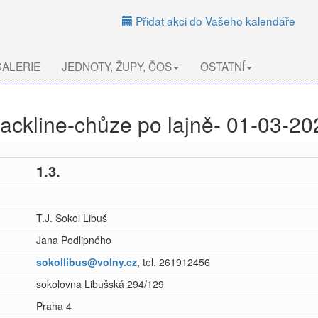
Přidat akci do Vašeho kalendáře
ALERIE
JEDNOTY, ŽUPY, ČOS
OSTATNÍ
lackline-chůze po lajně- 01-03-20
1.3.
T.J. Sokol Libuš
Jana Podlipného
sokollibus@volny.cz
, tel. 261912456
sokolovna Libušská 294/129
Praha 4