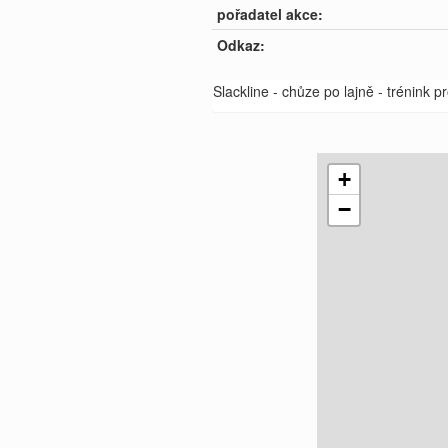
pořadatel akce:
Odkaz:
Slackline - chůze po lajně - trénink p
+
−