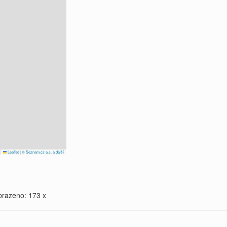
Leaflet
|
© Seznam.cz a.s. a další
brazeno: 173 x