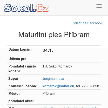
Toggl
navig
Sdílet na Facebooku
Maturitní ples Příbram
24.1.
Datum konání:
Určena pro
Pořadatel / místo
T.J. Sokol Komárov
konání:
Župa:
Jungmannova
Kontaktní osoba:
komarov@sokol.eu
, tel. 728876858
Město:
Příbram
pořadatel akce: