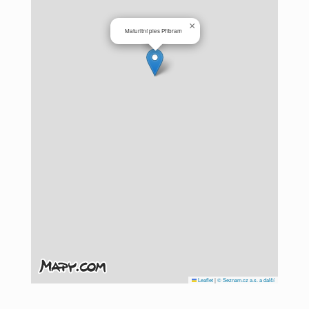
×
Maturitní ples Příbram
Leaflet
|
© Seznam.cz a.s. a další