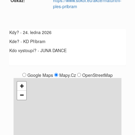
Odkaz:
https://www.sokol.eu/akce/maturitni-
ples-pribram
Kdy? - 24. ledna 2026
Kde? - KD Příbram
Kdo vystoupí? - JUNA DANCE
Google Maps
Mapy.Cz
OpenStreetMap
+
−