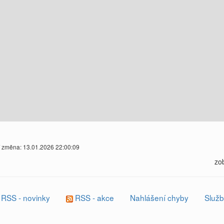
í změna: 13.01.2026 22:00:09
zo
RSS - novinky
RSS - akce
Nahlášení chyby
Služb