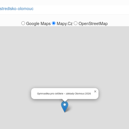
i-stredisko-olomouc
Google Maps
Mapy.Cz
OpenStreetMap
×
Gymnastika pro cvičitele – základy Olomouc 2026