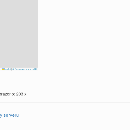
Leaflet
|
© Seznam.cz a.s. a další
brazeno: 203 x
y serveru