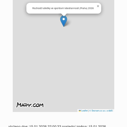
×
Rozhodčí atletiky ve sportovní všestrannosti (Praha) 2026
Leaflet
|
© Seznam.cz a.s. a další
vloženo dne: 15.01.2026 22:00:33 poslední změna: 15.01.2026