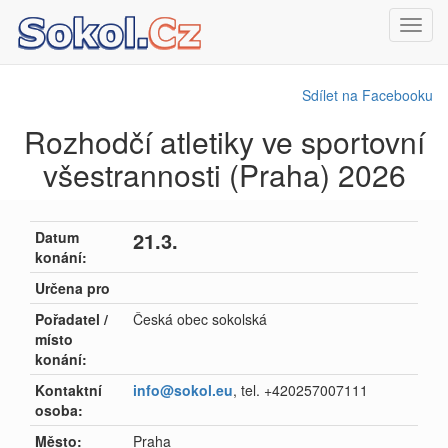
Toggl
navig
Sdílet na Facebooku
Rozhodčí atletiky ve sportovní
všestrannosti (Praha) 2026
21.3.
Datum
konání:
Určena pro
Pořadatel /
Česká obec sokolská
místo
konání:
Kontaktní
info@sokol.eu
, tel. +420257007111
osoba:
Město:
Praha