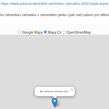
https://www.sokol.eu/akce/beh-zameckou-zahradou-2022-kopie-kopie-
Běhu zámeckou zahradou v zámeckém parku Lysé nad Labem pro věkové
Google Maps
Mapy.Cz
OpenStreetMap
×
Běh zámeckou zahradou 2026