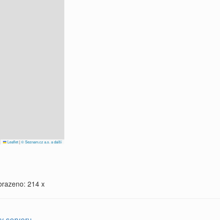
Leaflet
|
© Seznam.cz a.s. a další
brazeno: 214 x
y serveru