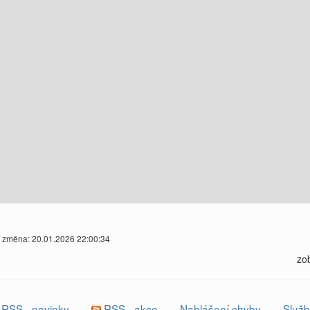
í změna: 20.01.2026 22:00:34
zo
RSS - novinky
RSS - akce
Nahlášení chyby
Služb