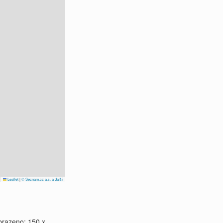
Leaflet
|
© Seznam.cz a.s. a další
brazeno: 150 x