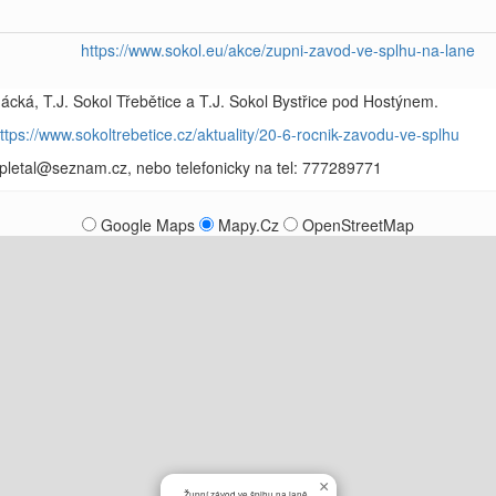
https://www.sokol.eu/akce/zupni-zavod-ve-splhu-na-lane
cká, T.J. Sokol Třebětice a T.J. Sokol Bystřice pod Hostýnem.
ttps://www.sokoltrebetice.cz/aktuality/20-6-rocnik-zavodu-ve-splhu
apletal@seznam.cz, nebo telefonicky na tel: 777289771
Google Maps
Mapy.Cz
OpenStreetMap
×
Župní závod ve šplhu na laně