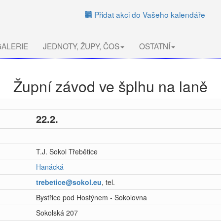
Přidat akci do Vašeho kalendáře
ALERIE
JEDNOTY, ŽUPY, ČOS
OSTATNÍ
Župní závod ve šplhu na laně
22.2.
T.J. Sokol Třebětice
Hanácká
trebetice@sokol.eu
, tel.
Bystřice pod Hostýnem - Sokolovna
Sokolská 207