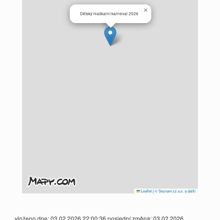
×
Dětský maškarní karneval 2026
Leaflet
|
© Seznam.cz a.s. a další
vloženo dne: 03.02.2026 22:00:36 poslední změna: 03.02.2026