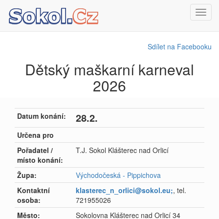
Toggl
navig
Sdílet na Facebooku
Dětský maškarní karneval
2026
28.2.
Datum konání:
Určena pro
Pořadatel /
T.J. Sokol Klášterec nad Orlicí
místo konání:
Župa:
Východočeská - Pippichova
Kontaktní
klasterec_n_orlici@sokol.eu;
, tel.
osoba:
721955026
Město:
Sokolovna Klášterec nad Orlicí 34