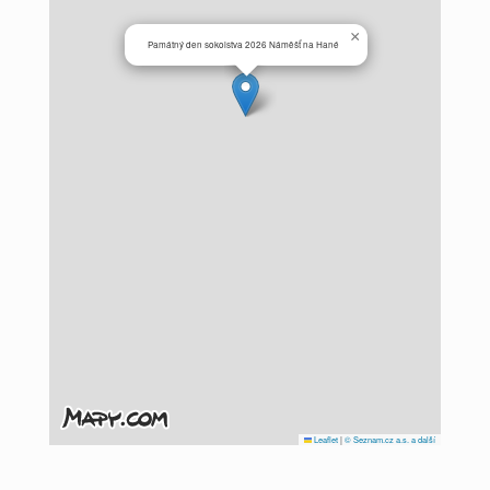
×
Památný den sokolstva 2026 Náměšť na Hané
Leaflet
|
© Seznam.cz a.s. a další