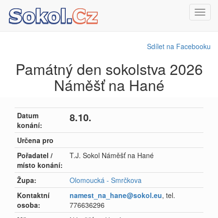
Toggl
navig
Sdílet na Facebooku
Památný den sokolstva 2026
Náměšť na Hané
8.10.
Datum
konání:
Určena pro
Pořadatel /
T.J. Sokol Náměšť na Hané
místo konání:
Župa:
Olomoucká - Smrčkova
Kontaktní
namest_na_hane@sokol.eu
, tel.
osoba:
776636296