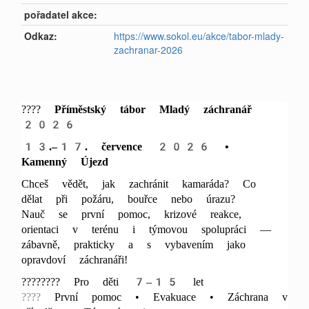
pořadatel akce:
Odkaz:
https://www.sokol.eu/akce/tabor-mlady-
zachranar-2026
????
Příměstský tábor Mladý záchranář
2026
13.–17. července 2026 •
Kamenný Újezd
Chceš vědět, jak zachránit kamaráda? Co
dělat při požáru, bouřce nebo úrazu?
Nauč se první pomoc, krizové reakce,
orientaci v terénu i týmovou spolupráci —
zábavně, prakticky a s vybavením jako
opravdoví záchranáři!
???????? Pro děti 7–15 let
????
První pomoc • Evakuace • Záchrana v