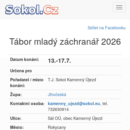
Toggl
navig
Sdílet na Facebooku
Tábor mladý záchranář 2026
13.-17.7.
Datum konání:
Určena pro
Pořadatel / místo
T.J. Sokol Kamenný Újezd
konání:
Župa:
Jihočeská
Kontaktní osoba:
kamenny_ujezd@sokol.eu
, tel.
732630914
Ulice:
Sál OÚ, obec Kamenný Újezd
Město:
Rokycany