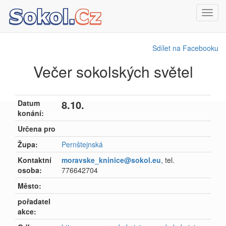
Toggl
navig
Sdílet na Facebooku
Večer sokolských světel
8.10.
Datum
konání:
Určena pro
Župa:
Pernštejnská
Kontaktní
moravske_kninice@sokol.eu
, tel.
osoba:
776642704
Město:
pořadatel
akce: