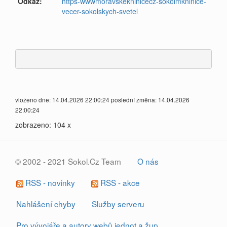
Odkaz:
https-wwwmoravskekninicecz-sokolmkninice-
vecer-sokolskych-svetel
vloženo dne: 14.04.2026 22:00:24 poslední změna: 14.04.2026
22:00:24
zobrazeno: 104 x
© 2002 - 2021 Sokol.Cz Team
O nás
RSS - novinky
RSS - akce
Nahlášení chyby
Služby serveru
Pro vývojáře a autory webů jednot a žup