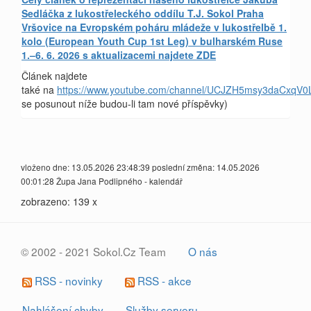
Sedláčka z lukostřeleckého oddílu T.J. Sokol Praha
Vršovice na Evropském poháru mládeže v lukostřelbě 1.
kolo (European Youth Cup 1st Leg) v bulharském Ruse
1.–6. 6. 2026 s aktualizacemi najdete ZDE
Článek najdete
také na
https://www.youtube.com/channel/UCJZH5msy3daCxqV0L
se posunout níže budou-li tam nové příspěvky)
vloženo dne: 13.05.2026 23:48:39 poslední změna: 14.05.2026
00:01:28 Župa Jana Podlipného - kalendář
zobrazeno: 139 x
© 2002 - 2021 Sokol.Cz Team
O nás
RSS - novinky
RSS - akce
Nahlášení chyby
Služby serveru