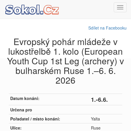
Toggl
navig
Sdílet na Facebooku
Evropský pohár mládeže v
lukostřelbě 1. kolo (European
Youth Cup 1st Leg (archery) v
bulharském Ruse 1.–6. 6.
2026
1.-6.6.
Datum konání:
Určena pro
Pořadatel / místo konání:
Yalta
Ulice:
Ruse