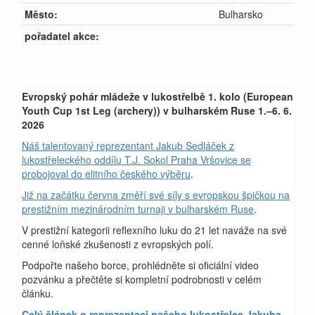
Město:
Bulharsko
pořadatel akce:
Evropský pohár mládeže v lukostřelbě 1. kolo (European
Youth Cup 1st Leg (archery)) v bulharském Ruse 1.–6. 6.
2026
Náš talentovaný reprezentant Jakub Sedláček z
lukostřeleckého oddílu T.J. Sokol Praha Vršovice se
probojoval do elitního českého výběru
.
Již na začátku června změří své síly s evropskou špičkou na
prestižním mezinárodním turnaji v bulharském Ruse
.
V prestižní kategorii reflexního luku do 21 let naváže na své
cenné loňské zkušenosti z evropských polí.
Podpořte našeho borce, prohlédněte si oficiální video
pozvánku a přečtěte si kompletní podrobnosti v celém
článku.
Celý článek o reprezentaci našeho lukostřelce Jakuba