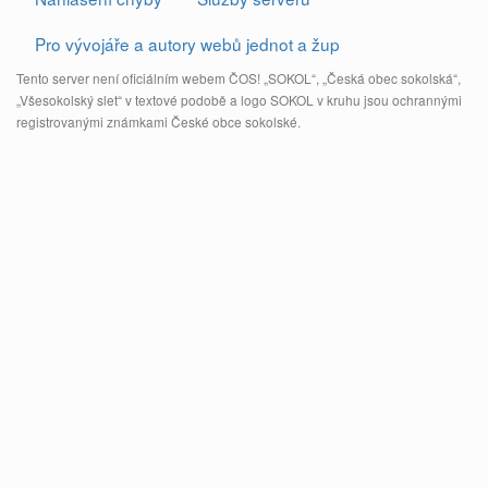
Pro vývojáře a autory webů jednot a žup
Tento server není oficiálním webem ČOS! „SOKOL“, „Česká obec sokolská“,
„Všesokolský slet“ v textové podobě a logo SOKOL v kruhu jsou ochrannými
registrovanými známkami České obce sokolské.