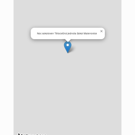
×
Noc sokoloven Tělocvičná jednota Sokol Malenovice