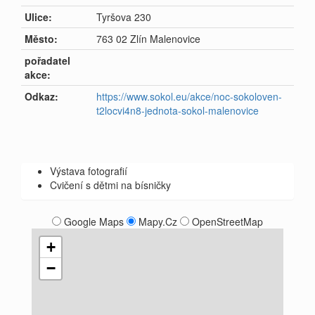
Ulice:
Tyršova 230
Město:
763 02 Zlín Malenovice
pořadatel
akce:
Odkaz:
https://www.sokol.eu/akce/noc-sokoloven-
t2locvi4n8-jednota-sokol-malenovice
Výstava fotografií
Cvičení s dětmi na bísničky
Google Maps
Mapy.Cz
OpenStreetMap
+
−