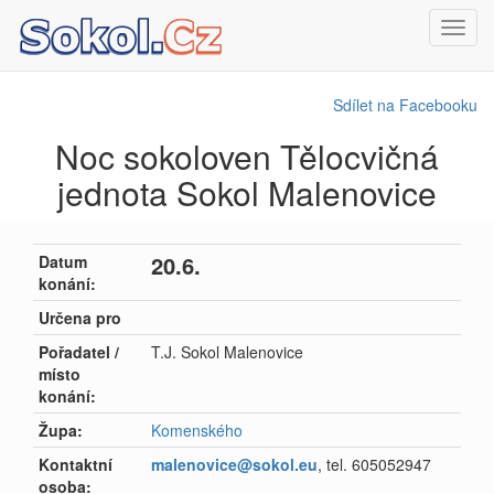
Toggl
navig
Sdílet na Facebooku
Noc sokoloven Tělocvičná
jednota Sokol Malenovice
20.6.
Datum
konání:
Určena pro
Pořadatel /
T.J. Sokol Malenovice
místo
konání:
Župa:
Komenského
Kontaktní
malenovice@sokol.eu
, tel. 605052947
osoba: