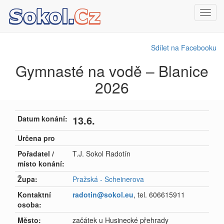
Toggl
navig
Sdílet na Facebooku
Gymnasté na vodě – Blanice
2026
13.6.
Datum konání:
Určena pro
Pořadatel /
T.J. Sokol Radotín
místo konání:
Župa:
Pražská - Scheinerova
Kontaktní
radotin@sokol.eu
, tel. 606615911
osoba:
Město:
začátek u Husinecké přehrady