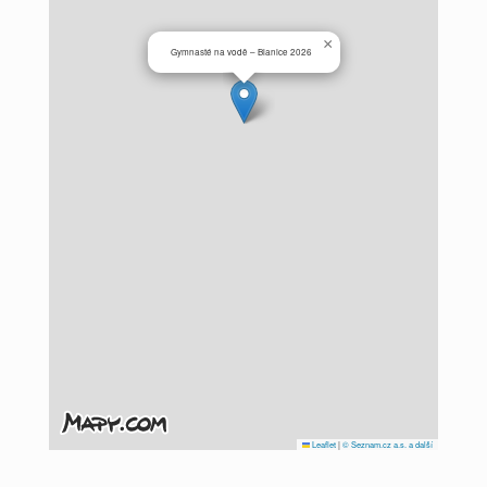
×
Gymnasté na vodě – Blanice 2026
Leaflet
|
© Seznam.cz a.s. a další