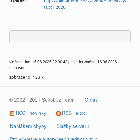
Odkaz:
https-sokol-kunraticecz-event-primestsky-
tabor-2026
vloženo dne: 16.06.2026 22:00:43 poslední změna: 16.06.2026
22:00:43
zobrazeno: 123 x
© 2002 - 2021 Sokol.Cz Team
O nás
RSS - novinky
RSS - akce
Nahlášení chyby
Služby serveru
Pro vývojáře a autory webů jednot a žup