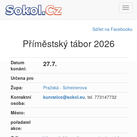
Toggl
navig
Sdílet na Facebooku
Příměstský tábor 2026
27.7.
Datum
konání:
Určena pro
Župa:
Pražská - Scheinerova
Kontaktní
kunratice@sokol.eu
, tel. 773147732
osoba:
Město:
pořadatel
akce: