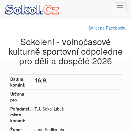
Toggl
navig
Sdílet na Facebooku
Sokolení - volnočasové
kulturně sportovní odpoledne
pro děti a dospělé 2026
16.9.
Datum
konání:
Určena
pro
Pořadatel /
T.J. Sokol Libuš
místo
konání:
Župa:
Jana Podlipného