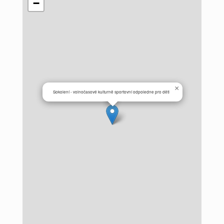
−
×
Sokolení - volnočasové kulturně sportovní odpoledne pro děti