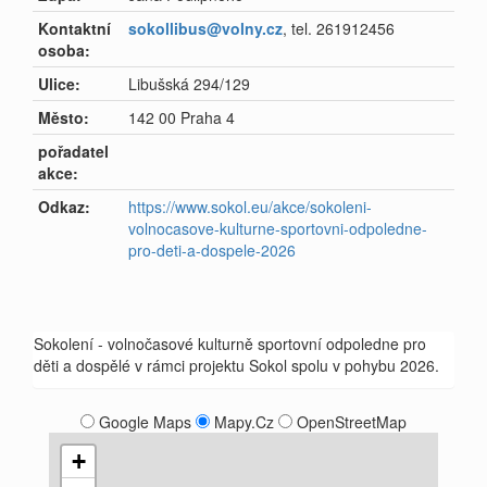
Kontaktní
sokollibus@volny.cz
, tel. 261912456
osoba:
Ulice:
Libušská 294/129
Město:
142 00 Praha 4
pořadatel
akce:
Odkaz:
https://www.sokol.eu/akce/sokoleni-
volnocasove-kulturne-sportovni-odpoledne-
pro-deti-a-dospele-2026
Sokolení - volnočasové kulturně sportovní odpoledne pro
děti a dospělé v rámci projektu Sokol spolu v pohybu 2026.
Google Maps
Mapy.Cz
OpenStreetMap
+