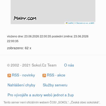
Leaflet
|
© Seznam.cz a.s. a další
vloženo dne: 23.06.2026 22:00:35 poslední změna: 23.06.2026
22:00:35
zobrazeno: 62 x
© 2002 - 2021 Sokol.Cz Team
O nás
RSS - novinky
RSS - akce
Nahlášení chyby
Služby serveru
Pro vývojáře a autory webů jednot a žup
Tento server není oficiálním webem ČOS! „SOKOL“, „Česká obec sokolská“,