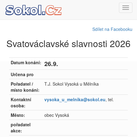
Toggl
navig
Sdílet na Facebooku
Svatováclavské slavnosti 2026
26.9.
Datum konání:
Určena pro
Pořadatel /
T.J. Sokol Vysoká u Mělníka
místo konání:
Kontaktní
vysoka_u_melnika@sokol.eu
, tel.
osoba:
Město:
obec Vysoká
pořadatel
akce: