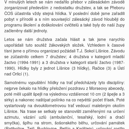
V minulých letech se nám nedařilo přebor v zálesáckém závodě
zorganizovat především z nedostatku družstev, a tak se Přeboru
ČOS účastnila vždy stejná hlídka. V poslední době jsme zařadili
pobyt v přírodě a s ním související zálesácký závod hlouběji do
programu školení a doškolování cvičitelů a také byly do naší župy
začleněny další jednoty.
Letos se nám družstva začala hlásit a tak jsme narychlo
uspořádali tuto soutěž žákovských složek. Vzhledem k časové
tísni jsme o přímou organizaci požádali T.J. Sokol Líšnice. Závodu
se zúčastnilo celkem 7 družstev; 4 družstva v kategorii mladší
žactvo (1994-1991) a 3 družstva v kategorii starší žactvo (1987-
1990). Hlídky byly z jednot Líšnice (3 hlídky), Račice (3) a Ústí
nad Orlicí (1).
Samotnému vypuštění hlídky na trať předcházely tyto disciplíny:
nejprve čekalo na hlídky přeložení pozdravu z Morseovy abecedy,
poté měli upálit špejli na výslednou vzdálenost 10 cm (2 špejle a 3
sirky) a nakonec naštípat polínko na co největší počet třísek. Poté
vystartovaly na dvoukilometrovou trať vedoucí malebným okolím
Líšnice. Na trase se setkaly se stanovišti zaměřenými na určení
azimutu, vázání uzlů (ambulanční, tesařský, lodní a dračí
smyčka), šplhu na strom, šošonského běhu, určování památek
(Ratibořice, Telč, Buchlovice, Petřín a Karlštejn), určování rostlin