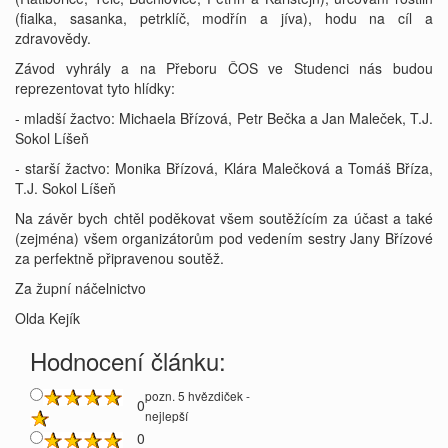
(fialka, sasanka, petrklíč, modřín a jíva), hodu na cíl a
zdravovědy.
Závod vyhrály a na Přeboru ČOS ve Studenci nás budou
reprezentovat tyto hlídky:
- mladší žactvo: Michaela Břízová, Petr Bečka a Jan Maleček, T.J.
Sokol Líšeň
- starší žactvo: Monika Břízová, Klára Malečková a Tomáš Bříza,
T.J. Sokol Líšeň
Na závěr bych chtěl poděkovat všem soutěžícím za účast a také
(zejména) všem organizátorům pod vedením sestry Jany Břízové
za perfektně připravenou soutěž.
Za župní náčelnictvo
Olda Kejík
Hodnocení článku:
pozn. 5 hvězdiček -
0
nejlepší
0