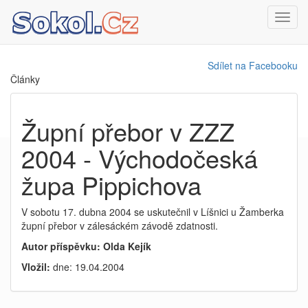
Toggl
navig
Sdílet na Facebooku
Články
Župní přebor v ZZZ
2004 - Východočeská
župa Pippichova
V sobotu 17. dubna 2004 se uskutečnil v Líšnici u Žamberka
župní přebor v zálesáckém závodě zdatnosti.
Autor příspěvku: Olda Kejík
Vložil:
dne: 19.04.2004