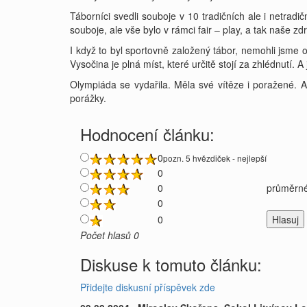
Táborníci svedli souboje v 10 tradičních ale i netradi
souboje, ale vše bylo v rámci fair – play, a tak naše z
I když to byl sportovně založený tábor, nemohli jsme 
Vysočina je plná míst, které určitě stojí za zhlédnutí. A
Olympiáda se vydařila. Měla své vítěze i poražené. Ale
porážky.
Hodnocení článku:
0
pozn. 5 hvězdiček - nejlepší
0
0
průměrné
0
0
Počet hlasů 0
Diskuse k tomuto článku:
Přidejte diskusní příspěvek zde