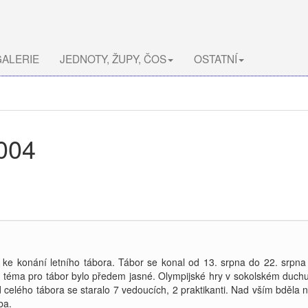
ALERIE
JEDNOTY, ŽUPY, ČOS
OSTATNÍ
2004
ové ke konání letního tábora. Tábor se konal od 13. srpna do 22. srp
téma pro tábor bylo předem jasné. Olympijské hry v sokolském duchu. 
od celého tábora se staralo 7 vedoucích, 2 praktikanti. Nad vším bděla
ba.