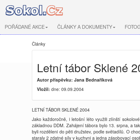
POŘÁDANÉ AKCE
ČLÁNKY A DOKUMENTY
FOTOG
Články
Letní tábor Sklené 
Autor příspěvku: Jana Bednaříková
Vložil:
dne: 09.09.2004
LETNÍ TÁBOR SKLENÉ 2004
Jako každoročně, i letošní léto využili zlínští sokol
základnou DDM. Zahájení tábora bylo 13. srpna, a tak 
byli rozděleni do pěti družstev, podle světadílů. O ch
staraly 2 zdatné síly v kuchyni a jedna zásobovací oso