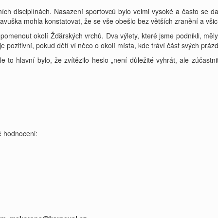
čních disciplínách. Nasazení sportovců bylo velmi vysoké a často se d
dravuška mohla konstatovat, že se vše obešlo bez větších zranění a všich
opomenout okolí Žďárských vrchů. Dva výlety, které jsme podnikli, měly
 je pozitivní, pokud dětí ví něco o okolí místa, kde tráví část svých prázd
 to hlavní bylo, že zvítězilo heslo „není důležité vyhrát, ale zúčastnit
 hodnoceni: